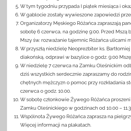
dla 6-letniej Kingi.
W tym tygodniu przypada I piątek miesiąca i okaz
W gablocie zostały wywieszone zapowiedzi prze
Organizatorzy Męskiego Różańca zapraszają pan
sobotę 6 czerwca, na godzinę 9:00. Przed Mszą 
Mszy św. rozważanie tajemnic Różańca ulicami m
W przyszłą niedzielę Neoprezbiter ks. Bartłomiej 
diakońską, odprawi w bazylice o godz. 9:00 Mszę
W niedzielę 7 czerwca na Zamku Oleśnickim odbę
dziś wszystkich serdecznie zapraszamy do rodz
chętnych mężczyzn o pomoc przy rozkładania st
czerwca o godz. 10.00.
W sobotę członkowie Żywego Różańca proszeni są 
Zamku Oleśnickiego w godzinach od 10.00 – 11.3
Wspólnota Żywego Różańca zaprasza na pielgrzy
Więcej informacji na plakatach.