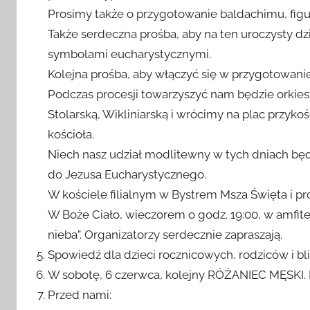
procesji i sypania kwiatów.
Prosimy także o przygotowanie baldachimu, figur
Także serdeczna prośba, aby na ten uroczysty 
symbolami eucharystycznymi.
Kolejna prośba, aby włączyć się w przygotowanie
Podczas procesji towarzyszyć nam będzie orkiest
Stolarską, Wikliniarską i wrócimy na plac przyko
kościoła.
Niech nasz udział modlitewny w tych dniach będz
do Jezusa Eucharystycznego.
W kościele filialnym w Bystrem Msza Święta i pr
W Boże Ciało, wieczorem o godz. 19:00, w amfit
nieba”. Organizatorzy serdecznie zapraszają.
Spowiedź dla dzieci rocznicowych, rodziców i bli
W sobotę, 6 czerwca, kolejny RÓŻANIEC MĘSKI. 
Przed nami: