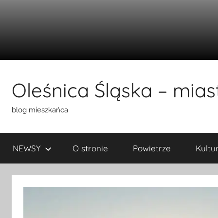
Przejdź
do
Oleśnica Śląska – miast
treści
blog mieszkańca
NEWSY
O stronie
Powietrze
Kultu