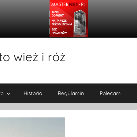
o wież i róż
ra
Historia
Regulamin
Polecam