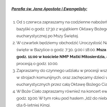
i opieki Matki Najświętszej na cały tydzień.
Parafia św. Jana Apostoła i Ewangelisty:
Od 1 czerwca zapraszamy na codzienne nabożeń
bazyliki o godz. 17:30 z wyjątkiem Oktawy Boże
eucharystycznej po Mszy Świętej.
W czwartek będziemy obchodzić Uroczystość Naj
święte w Bazylice o godz. 7:30, 9:00 i 18:00.
Msza 
godz. 11:00 w kościele NMP Matki Miłosierdzia,
procesją o godz. 10:00.
Zapraszamy do czynnego udziału w procesji wszy
w strojach komunijnych, oraz zachęcamy dzieci 
eucharystycznych przez całą Oktawę Bożego Cia
W Boże Ciało zapraszamy również na koncert ew
godz. 19:00. W tym roku pod hasłem „Idź do nieb