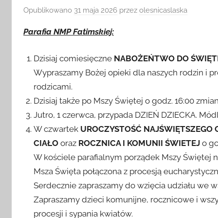
Opublikowano
31 maja 2026
przez
olesnicaslaska
Parafia NMP Fatimskiej:
Dzisiaj comiesięczne
NABOŻEŃTWO DO ŚWIĘT
Wypraszamy Bożej opieki dla naszych rodzin i p
rodzicami.
Dzisiaj także po Mszy Świętej o godz. 16:00 zmi
Jutro, 1 czerwca, przypada DZIEŃ DZIECKA. Módlm
W czwartek
UROCZYSTOŚĆ NAJŚWIĘTSZEGO CI
CIAŁO
oraz
ROCZNICA I KOMUNII ŚWIETEJ
o go
W kościele parafialnym porządek Mszy Świętej nied
Msza Święta połączona z procesją eucharystyczną
Serdecznie zapraszamy do wzięcia udziału we w
Zapraszamy dzieci komunijne, rocznicowe i wszys