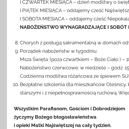
I CZWARTEK MIESIĄCA – dzień modlitwy o święte
I PIĄTEK MIESIĄCA – oddajemy cześć Najświęts
I SOBOTA MIESIĄCA – oddajemy cześć Niepokal
NABOŻEŃSTWO WYNAGRADZAJĄCE I SOBÓT MIE
Chorych z posługą sakramentalną w domach odw
Porządek nabożeństw w tygodniu:
Msza Święta: (poza czwartkiem – Boże Ciało ) – 1
Nabożeństwo czerwcowe: w niedziele – godz. 15:
Codzienna modlitwa różańcowa ze śpiewem SUP
Bezpłatne szkolenia dla mieszkańców Oleśnicy, k
starszymi i z niepełnosprawnością ruchową. Więc
Wszystkim Parafianom, Gościom i Dobrodziejom
życzymy Bożego błogosławieństwa