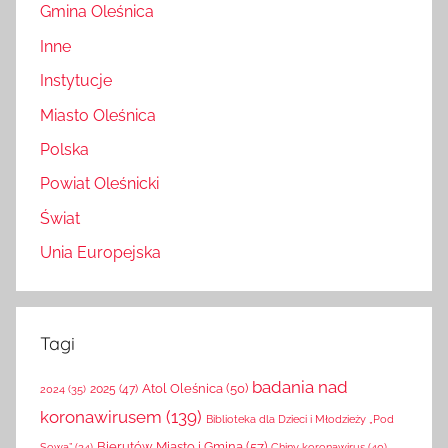
Gmina Oleśnica
Inne
Instytucje
Miasto Oleśnica
Polska
Powiat Oleśnicki
Świat
Unia Europejska
Tagi
badania nad
Atol Oleśnica
(50)
2025
(47)
2024
(35)
koronawirusem
(139)
Biblioteka dla Dzieci i Młodzieży „Pod
Bierutów Miasto i Gmina
(57)
Chiny koronawirus
(40)
Sową”
(34)