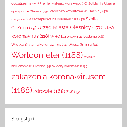
obostrzenia
(59)
Solidarni z Ukrainą
Premier Mateusz Morawiecki
(36)
(40)
sport w Oleśnicy
(39)
Starostwo Powiatowe w Oleśnicy
(42)
Szpital
szczepionka na koronawirusa
(42)
statystyki
(37)
Urząd Miasta Oleśnicy
(178)
USA
Oleśnica
(79)
koronawirus
(118)
WHO koronawirus badania
(56)
Wielka Brytania koronawirus
(51)
Wieść Gminna
(41)
Worldometer
(1188)
wykazy
Włochy koronawirus
(39)
nieruchomości Oleśnica
(35)
zakażenia koronawirusem
(1188)
zdrowie
(168)
ZUS
(45)
Statystyki