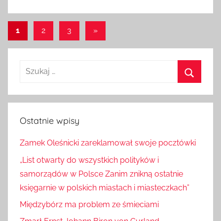
Stronicowanie
Następne
1
2
3
»
wpisy
wpisów
Szukaj:
Szukaj
Ostatnie wpisy
Zamek Oleśnicki zareklamował swoje pocztówki
„List otwarty do wszystkich polityków i
samorządów w Polsce Zanim znikną ostatnie
księgarnie w polskich miastach i miasteczkach”
Międzybórz ma problem ze śmieciami