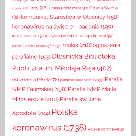
filmy
(86)
Gmina Syców
Gmina Dobroszyce
(42)
dzieci
(37)
komunikat Starostwa w Oleśnicy
(158)
(82)
koronawirus na świecie - badania
(199)
kultura
(55)
KSIĄŻKA NA WEEKEND
(41)
Kościół Katolicki
(37)
mokis
(218)
ogłoszenia
Miasto i Gmina Twardogóra
(38)
Oleśnicka Biblioteka
parafialne
(153)
Publiczna im. Mikołaja Reja
(402)
Parafia
ostrzeżenia IMGW
(78)
pandemia koronawirusa
(35)
NMP Fatimskiej
(198)
Parafia NMP Matki
Miłosierdzia
(200)
Parafia św. Jana
Polska
Apostoła
(204)
koronawirus
(1738)
Polska koronawirus