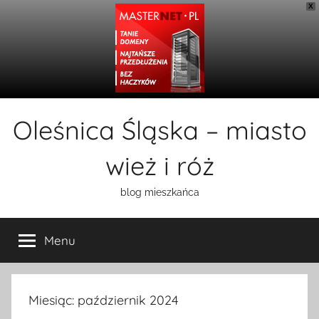
X
Przejdź
Oleśnica Śląska – miasto
do
treści
wież i róż
blog mieszkańca
Menu
Miesiąc:
październik 2024