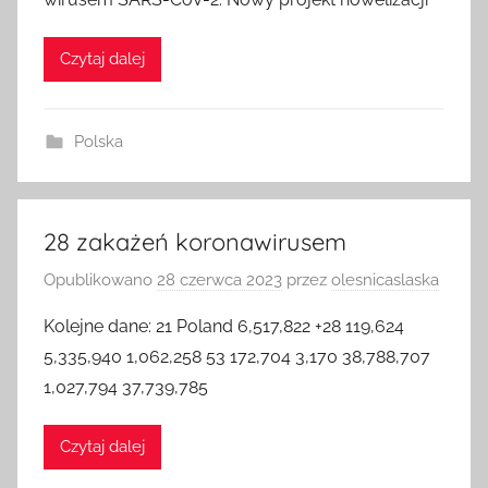
wirusem SARS-CoV-2. Nowy projekt nowelizacji
Czytaj dalej
Polska
28 zakażeń koronawirusem
Opublikowano
28 czerwca 2023
przez
olesnicaslaska
Kolejne dane: 21 Poland 6,517,822 +28 119,624
5,335,940 1,062,258 53 172,704 3,170 38,788,707
1,027,794 37,739,785
Czytaj dalej