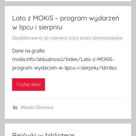
Lato z MOKiS – program wydarzeń
w lipcu i sierpniu
Opublikowano
30 czerwca 2023
przez
olesnicaslaska
Dane na grafie:
mokis.info/aktualnosci/index/Lato-z-MOKiS-
program-wydarzen-w-lipcu-i-sierpniu/idn:810
Czytaj dalej
Miasto Oleśnica