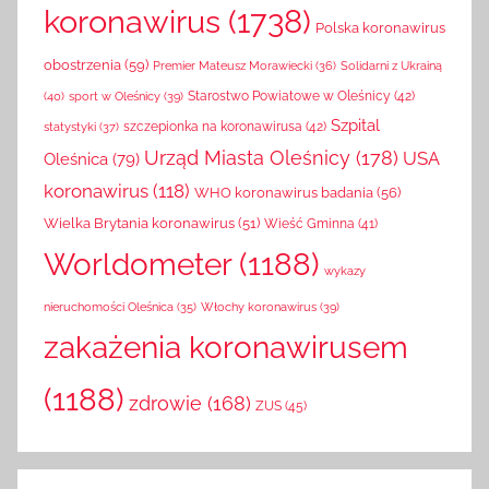
koronawirus
(1738)
Polska koronawirus
obostrzenia
(59)
Solidarni z Ukrainą
Premier Mateusz Morawiecki
(36)
(40)
sport w Oleśnicy
(39)
Starostwo Powiatowe w Oleśnicy
(42)
Szpital
szczepionka na koronawirusa
(42)
statystyki
(37)
Urząd Miasta Oleśnicy
(178)
USA
Oleśnica
(79)
koronawirus
(118)
WHO koronawirus badania
(56)
Wielka Brytania koronawirus
(51)
Wieść Gminna
(41)
Worldometer
(1188)
wykazy
Włochy koronawirus
(39)
nieruchomości Oleśnica
(35)
zakażenia koronawirusem
(1188)
zdrowie
(168)
ZUS
(45)