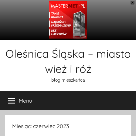
X
Przejdź
Oleśnica Śląska – miasto
do
treści
wież i róż
blog mieszkańca
Menu
Miesiąc:
czerwiec 2023