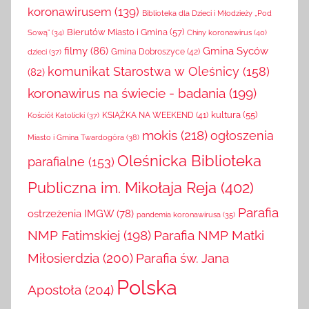
koronawirusem
(139)
Biblioteka dla Dzieci i Młodzieży „Pod
Bierutów Miasto i Gmina
(57)
Chiny koronawirus
(40)
Sową”
(34)
filmy
(86)
Gmina Syców
Gmina Dobroszyce
(42)
dzieci
(37)
komunikat Starostwa w Oleśnicy
(158)
(82)
koronawirus na świecie - badania
(199)
kultura
(55)
KSIĄŻKA NA WEEKEND
(41)
Kościół Katolicki
(37)
mokis
(218)
ogłoszenia
Miasto i Gmina Twardogóra
(38)
Oleśnicka Biblioteka
parafialne
(153)
Publiczna im. Mikołaja Reja
(402)
Parafia
ostrzeżenia IMGW
(78)
pandemia koronawirusa
(35)
NMP Fatimskiej
(198)
Parafia NMP Matki
Miłosierdzia
(200)
Parafia św. Jana
Polska
Apostoła
(204)