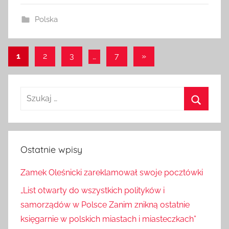
Polska
Stronicowanie
Następne
1
2
3
…
7
»
wpisy
wpisów
Szukaj:
Szukaj
Ostatnie wpisy
Zamek Oleśnicki zareklamował swoje pocztówki
„List otwarty do wszystkich polityków i
samorządów w Polsce Zanim znikną ostatnie
księgarnie w polskich miastach i miasteczkach”