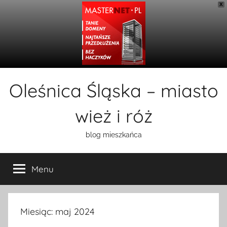
X
Przejdź
Oleśnica Śląska – miasto
do
treści
wież i róż
blog mieszkańca
Menu
Miesiąc:
maj 2024