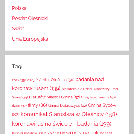
Polska
Powiat Oleśnicki
Świat
Unia Europejska
Tagi
badania nad
Atol Oleśnica
(50)
2025
(47)
2024
(35)
koronawirusem
(139)
Biblioteka dla Dzieci i Młodzieży „Pod
Bierutów Miasto i Gmina
(57)
Chiny koronawirus
(40)
Sową”
(34)
filmy
(86)
Gmina Syców
Gmina Dobroszyce
(42)
dzieci
(37)
komunikat Starostwa w Oleśnicy
(158)
(82)
koronawirus na świecie - badania
(199)