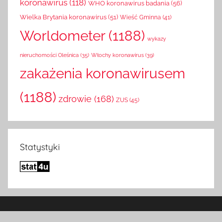
koronawirus
(118)
WHO koronawirus badania
(56)
Wielka Brytania koronawirus
(51)
Wieść Gminna
(41)
Worldometer
(1188)
wykazy
Włochy koronawirus
(39)
nieruchomości Oleśnica
(35)
zakażenia koronawirusem
(1188)
zdrowie
(168)
ZUS
(45)
Statystyki
Motyw WordPress: Donovan autorstwa ThemeZee.