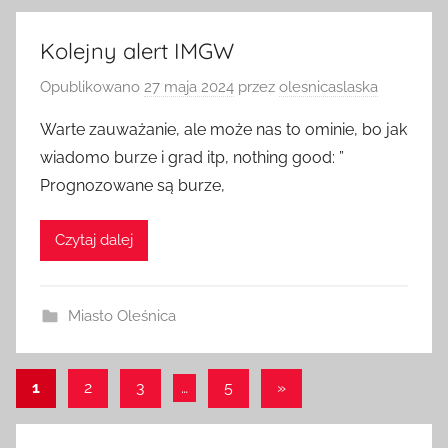
Kolejny alert IMGW
Opublikowano
27 maja 2024
przez
olesnicaslaska
Warte zauważanie, ale może nas to ominie, bo jak
wiadomo burze i grad itp, nothing good: ”
Prognozowane są burze,
Czytaj dalej
Miasto Oleśnica
Stronicowanie
Następne
1
2
3
…
5
»
wpisy
wpisów