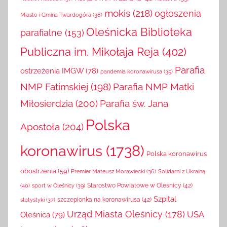
kultura
(55)
KSIĄŻKA NA WEEKEND
(41)
Kościół Katolicki
(37)
mokis
(218)
ogłoszenia
Miasto i Gmina Twardogóra
(38)
Oleśnicka Biblioteka
parafialne
(153)
Publiczna im. Mikołaja Reja
(402)
Parafia
ostrzeżenia IMGW
(78)
pandemia koronawirusa
(35)
NMP Fatimskiej
(198)
Parafia NMP Matki
Miłosierdzia
(200)
Parafia św. Jana
Polska
Apostoła
(204)
koronawirus
(1738)
Polska koronawirus
obostrzenia
(59)
Solidarni z Ukrainą
Premier Mateusz Morawiecki
(36)
(40)
sport w Oleśnicy
(39)
Starostwo Powiatowe w Oleśnicy
(42)
Szpital
szczepionka na koronawirusa
(42)
statystyki
(37)
Urząd Miasta Oleśnicy
(178)
USA
Oleśnica
(79)