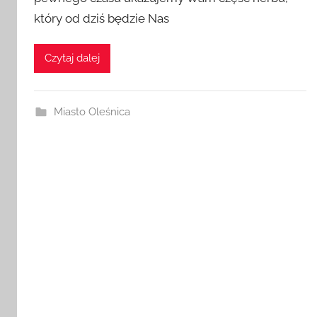
pewnego czasu ukazujemy Wam część herbu,
który od dziś będzie Nas
Czytaj dalej
Miasto Oleśnica