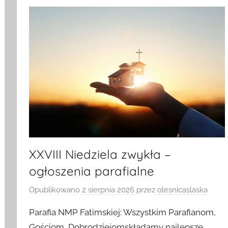
XXVIII Niedziela zwykła –
ogłoszenia parafialne
Opublikowano
2 sierpnia 2026
przez
olesnicaslaska
Parafia NMP Fatimskiej: Wszystkim Parafianom,