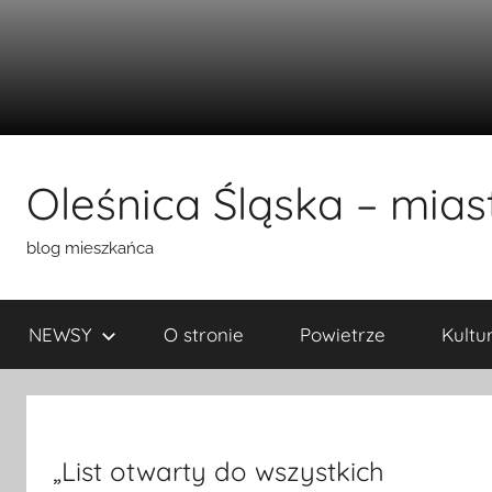
Przejdź
do
Oleśnica Śląska – miast
treści
blog mieszkańca
NEWSY
O stronie
Powietrze
Kultu
„List otwarty do wszystkich