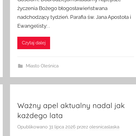
Gościom, Dobrodziejomskładamy najlepsze
życzenia Bożego błogosławieństwana
nadchodzący tydzień. Parafia św. Jana Apostoła i
Ewangelisty: .
Czytaj dalej
Miasto Oleśnica
Ważny apel aktualny nadal jak
każdego lata
Opublikowano
31 lipca 2026
przez
olesnicaslaska