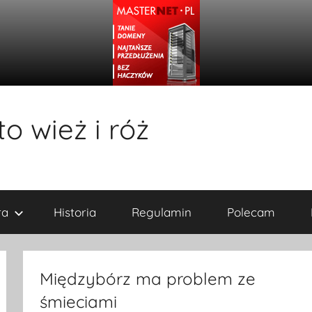
o wież i róż
ra
Historia
Regulamin
Polecam
Międzybórz ma problem ze
śmieciami