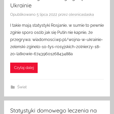
Ukrainie
Opublikowano
5 lipca 2022
przez
olesnicaslaska
I takie mają statystyki Rosjanie, w sumie to pewnie
zginie sporo osób jak się Putin nie kapnie, że
przegrywa: wiadomosci.wp.pl/wojna-w-ukrainie-
zelenski-zginelo-10-tys-rosyjskich-zolnierzy-18-
20-latkowie-6743960126843488a
Czytaj dalej
Świat
Statystyki domowego leczenia na