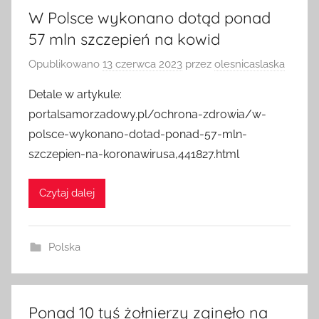
W Polsce wykonano dotąd ponad
57 mln szczepień na kowid
Opublikowano
13 czerwca 2023
przez
olesnicaslaska
Detale w artykule:
portalsamorzadowy.pl/ochrona-zdrowia/w-
polsce-wykonano-dotad-ponad-57-mln-
szczepien-na-koronawirusa,441827.html
Czytaj dalej
Polska
Ponad 10 tyś żołnierzy zginęło na