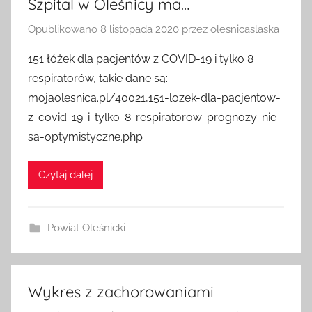
Szpital w Oleśnicy ma…
Opublikowano
8 listopada 2020
przez
olesnicaslaska
151 łóżek dla pacjentów z COVID-19 i tylko 8
respiratorów, takie dane są:
mojaolesnica.pl/40021,151-lozek-dla-pacjentow-
z-covid-19-i-tylko-8-respiratorow-prognozy-nie-
sa-optymistyczne.php
Czytaj dalej
Powiat Oleśnicki
Wykres z zachorowaniami