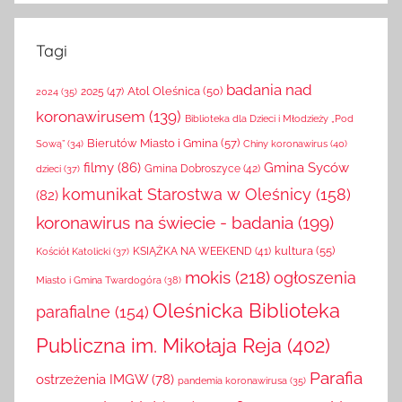
Tagi
badania nad
Atol Oleśnica
(50)
2025
(47)
2024
(35)
koronawirusem
(139)
Biblioteka dla Dzieci i Młodzieży „Pod
Bierutów Miasto i Gmina
(57)
Chiny koronawirus
(40)
Sową”
(34)
filmy
(86)
Gmina Syców
Gmina Dobroszyce
(42)
dzieci
(37)
komunikat Starostwa w Oleśnicy
(158)
(82)
koronawirus na świecie - badania
(199)
kultura
(55)
KSIĄŻKA NA WEEKEND
(41)
Kościół Katolicki
(37)
mokis
(218)
ogłoszenia
Miasto i Gmina Twardogóra
(38)
Oleśnicka Biblioteka
parafialne
(154)
Publiczna im. Mikołaja Reja
(402)
Parafia
ostrzeżenia IMGW
(78)
pandemia koronawirusa
(35)