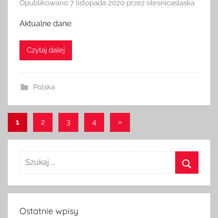
Opublikowano
7 listopada 2020
przez
olesnicaslaska
Aktualne dane:
Czytaj dalej
Polska
Stronicowanie
Następne
1
2
3
4
»
wpisy
wpisów
Szukaj:
Szukaj
Ostatnie wpisy