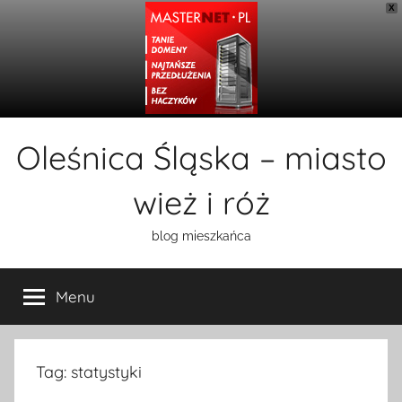
X
Przejdź
Oleśnica Śląska – miasto
do
treści
wież i róż
blog mieszkańca
Menu
Tag:
statystyki