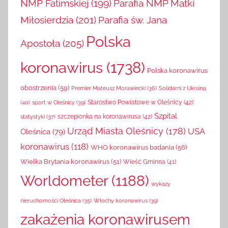
NMP Fatimskiej
(199)
Parafia NMP Matki
Miłosierdzia
(201)
Parafia św. Jana
Polska
Apostoła
(205)
koronawirus
(1738)
Polska koronawirus
obostrzenia
(59)
Solidarni z Ukrainą
Premier Mateusz Morawiecki
(36)
(40)
sport w Oleśnicy
(39)
Starostwo Powiatowe w Oleśnicy
(42)
Szpital
szczepionka na koronawirusa
(42)
statystyki
(37)
Urząd Miasta Oleśnicy
(178)
USA
Oleśnica
(79)
koronawirus
(118)
WHO koronawirus badania
(56)
Wielka Brytania koronawirus
(51)
Wieść Gminna
(41)
Worldometer
(1188)
wykazy
Włochy koronawirus
(39)
nieruchomości Oleśnica
(35)
zakażenia koronawirusem