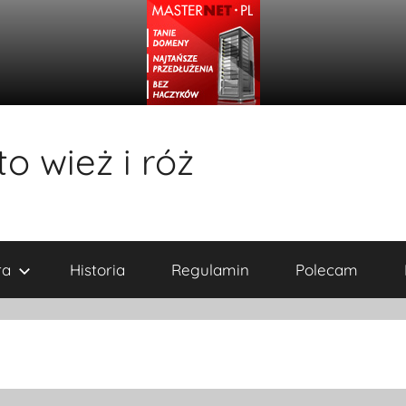
o wież i róż
ra
Historia
Regulamin
Polecam