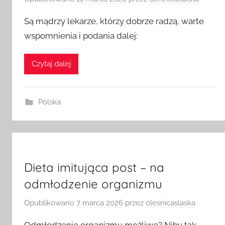
Opublikowano
10 marca 2026
przez
olesnicaslaska
Są mądrzy lekarze, którzy dobrze radzą, warte
wspomnienia i podania dalej:
Czytaj dalej
Polska
Dieta imitująca post – na
odmłodzenie organizmu
Opublikowano
7 marca 2026
przez
olesnicaslaska