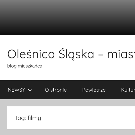
Przejdź
do
Oleśnica Śląska – miast
treści
blog mieszkańca
NEWSY
O stronie
Powietrze
Kultu
Tag:
filmy