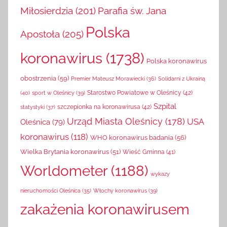
Miłosierdzia
(201)
Parafia św. Jana
Polska
Apostoła
(205)
koronawirus
(1738)
Polska koronawirus
obostrzenia
(59)
Solidarni z Ukrainą
Premier Mateusz Morawiecki
(36)
(40)
sport w Oleśnicy
(39)
Starostwo Powiatowe w Oleśnicy
(42)
Szpital
szczepionka na koronawirusa
(42)
statystyki
(37)
Urząd Miasta Oleśnicy
(178)
USA
Oleśnica
(79)
koronawirus
(118)
WHO koronawirus badania
(56)
Wielka Brytania koronawirus
(51)
Wieść Gminna
(41)
Worldometer
(1188)
wykazy
Włochy koronawirus
(39)
nieruchomości Oleśnica
(35)
zakażenia koronawirusem