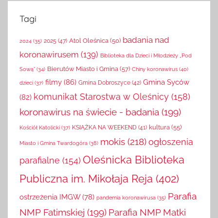
Tagi
badania nad
Atol Oleśnica
(50)
2025
(47)
2024
(35)
koronawirusem
(139)
Biblioteka dla Dzieci i Młodzieży „Pod
Bierutów Miasto i Gmina
(57)
Chiny koronawirus
(40)
Sową”
(34)
filmy
(86)
Gmina Syców
Gmina Dobroszyce
(42)
dzieci
(37)
komunikat Starostwa w Oleśnicy
(158)
(82)
koronawirus na świecie - badania
(199)
kultura
(55)
KSIĄŻKA NA WEEKEND
(41)
Kościół Katolicki
(37)
mokis
(218)
ogłoszenia
Miasto i Gmina Twardogóra
(38)
Oleśnicka Biblioteka
parafialne
(154)
Publiczna im. Mikołaja Reja
(402)
Parafia
ostrzeżenia IMGW
(78)
pandemia koronawirusa
(35)
NMP Fatimskiej
(199)
Parafia NMP Matki