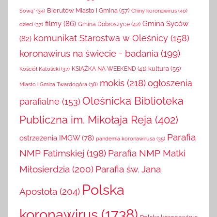
Bierutów Miasto i Gmina
(57)
Chiny koronawirus
(40)
Sową”
(34)
filmy
(86)
Gmina Syców
Gmina Dobroszyce
(42)
dzieci
(37)
komunikat Starostwa w Oleśnicy
(158)
(82)
koronawirus na świecie - badania
(199)
kultura
(55)
KSIĄŻKA NA WEEKEND
(41)
Kościół Katolicki
(37)
mokis
(218)
ogłoszenia
Miasto i Gmina Twardogóra
(38)
Oleśnicka Biblioteka
parafialne
(153)
Publiczna im. Mikołaja Reja
(402)
Parafia
ostrzeżenia IMGW
(78)
pandemia koronawirusa
(35)
NMP Fatimskiej
(198)
Parafia NMP Matki
Miłosierdzia
(200)
Parafia św. Jana
Polska
Apostoła
(204)
koronawirus
(1738)