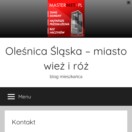
X
Przejdź
Oleśnica Śląska – miasto
do
treści
wież i róż
blog mieszkańca
Menu
Kontakt