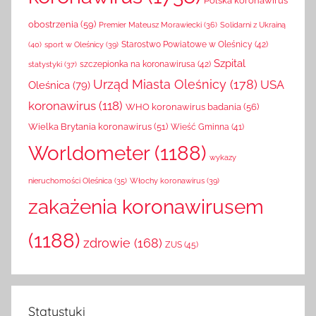
Polska koronawirus
obostrzenia
(59)
Solidarni z Ukrainą
Premier Mateusz Morawiecki
(36)
(40)
sport w Oleśnicy
(39)
Starostwo Powiatowe w Oleśnicy
(42)
Szpital
szczepionka na koronawirusa
(42)
statystyki
(37)
Urząd Miasta Oleśnicy
(178)
USA
Oleśnica
(79)
koronawirus
(118)
WHO koronawirus badania
(56)
Wielka Brytania koronawirus
(51)
Wieść Gminna
(41)
Worldometer
(1188)
wykazy
Włochy koronawirus
(39)
nieruchomości Oleśnica
(35)
zakażenia koronawirusem
(1188)
zdrowie
(168)
ZUS
(45)
Statystyki