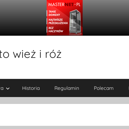
o wież i róż
ra
Historia
Regulamin
Polecam