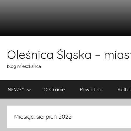
Przejdź
do
Oleśnica Śląska – miast
treści
blog mieszkańca
NEWSY
O stronie
Powietrze
Kultu
Miesiąc:
sierpień 2022