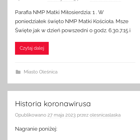
Opublikowano
28 maja 2023
przez
olesnicaslaska
Parafia NMP Matki Miłosierdzia: 1 . W
poniedziałek święto NMP Matki Kościoła. Msze
Święte jak w dzień powszedni o godz. 6.30,7.15 i
Czytaj dalej
Miasto Oleśnica
Historia koronawirusa
Opublikowano
27 maja 2023
przez
olesnicaslaska
Nagranie poniżej: