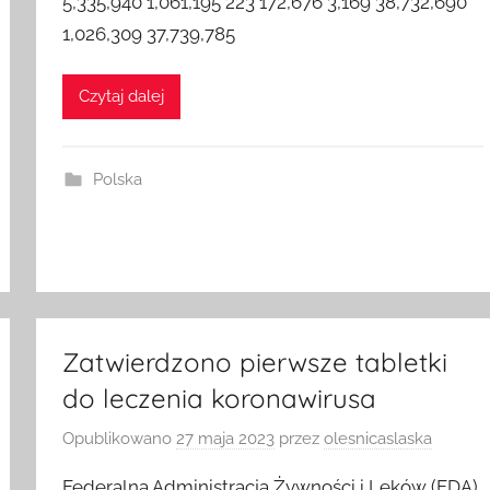
5,335,940 1,061,195 223 172,676 3,169 38,732,690
1,026,309 37,739,785
Czytaj dalej
Polska
Zatwierdzono pierwsze tabletki
do leczenia koronawirusa
Opublikowano
27 maja 2023
przez
olesnicaslaska