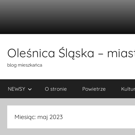
Przejdź
do
Oleśnica Śląska – miast
treści
blog mieszkańca
NEWSY
O stronie
Powietrze
Kultu
Miesiąc:
maj 2023