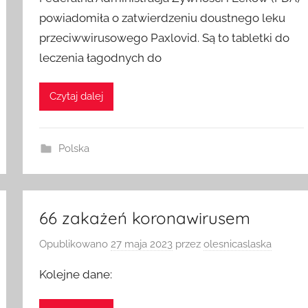
Federalna Administracja Żywności i Leków (FDA)
powiadomiła o zatwierdzeniu doustnego leku
przeciwwirusowego Paxlovid. Są to tabletki do
leczenia łagodnych do
Czytaj dalej
Polska
66 zakażeń koronawirusem
Opublikowano
27 maja 2023
przez
olesnicaslaska
Kolejne dane: