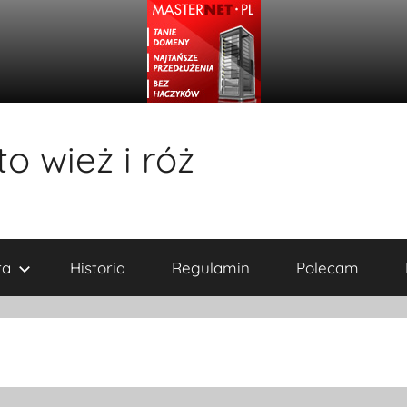
o wież i róż
ra
Historia
Regulamin
Polecam