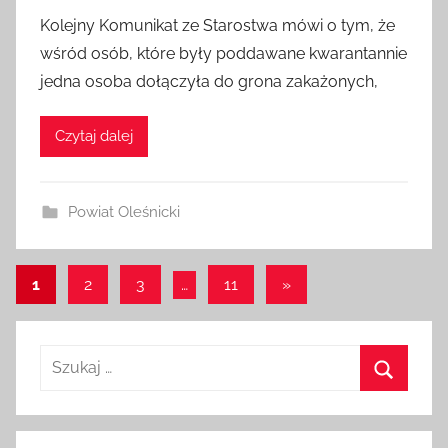
Kolejny Komunikat ze Starostwa mówi o tym, że
wśród osób, które były poddawane kwarantannie
jedna osoba dołączyła do grona zakażonych,
Czytaj dalej
Powiat Oleśnicki
Stronicowanie
Następne
1
2
3
…
11
»
wpisy
wpisów
Szukaj:
Szukaj