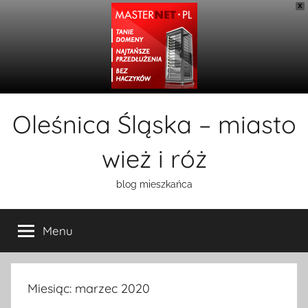
X
Przejdź
Oleśnica Śląska – miasto
do
treści
wież i róż
blog mieszkańca
Menu
Miesiąc:
marzec 2020