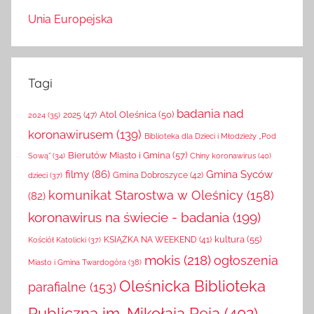
Unia Europejska
Tagi
badania nad
Atol Oleśnica
(50)
2025
(47)
2024
(35)
koronawirusem
(139)
Biblioteka dla Dzieci i Młodzieży „Pod
Bierutów Miasto i Gmina
(57)
Chiny koronawirus
(40)
Sową”
(34)
filmy
(86)
Gmina Syców
Gmina Dobroszyce
(42)
dzieci
(37)
komunikat Starostwa w Oleśnicy
(158)
(82)
koronawirus na świecie - badania
(199)
kultura
(55)
KSIĄŻKA NA WEEKEND
(41)
Kościół Katolicki
(37)
mokis
(218)
ogłoszenia
Miasto i Gmina Twardogóra
(38)
Oleśnicka Biblioteka
parafialne
(153)