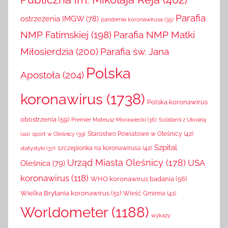
Publiczna im. Mikołaja Reja
(402)
Parafia
ostrzeżenia IMGW
(78)
pandemia koronawirusa
(35)
NMP Fatimskiej
(198)
Parafia NMP Matki
Miłosierdzia
(200)
Parafia św. Jana
Polska
Apostoła
(204)
koronawirus
(1738)
Polska koronawirus
obostrzenia
(59)
Solidarni z Ukrainą
Premier Mateusz Morawiecki
(36)
(40)
sport w Oleśnicy
(39)
Starostwo Powiatowe w Oleśnicy
(42)
Szpital
szczepionka na koronawirusa
(42)
statystyki
(37)
Urząd Miasta Oleśnicy
(178)
USA
Oleśnica
(79)
koronawirus
(118)
WHO koronawirus badania
(56)
Wielka Brytania koronawirus
(51)
Wieść Gminna
(41)
Worldometer
(1188)
wykazy