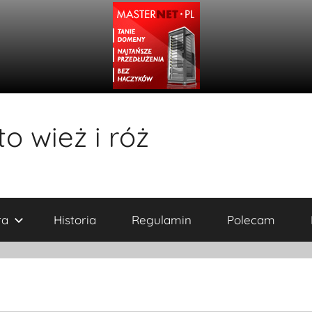
o wież i róż
ra
Historia
Regulamin
Polecam