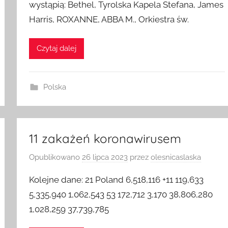
wystąpią: Bethel, Tyrolska Kapela Stefana, James
Harris, ROXANNE, ABBA M., Orkiestra św.
Czytaj dalej
Polska
11 zakażeń koronawirusem
Opublikowano
26 lipca 2023
przez
olesnicaslaska
Kolejne dane: 21 Poland 6,518,116 +11 119,633
5,335,940 1,062,543 53 172,712 3,170 38,806,280
1,028,259 37,739,785