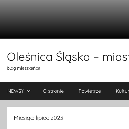
Przejdź
do
Oleśnica Śląska – miast
treści
blog mieszkańca
NEWSY
O stronie
Powietrze
Kultu
Miesiąc:
lipiec 2023