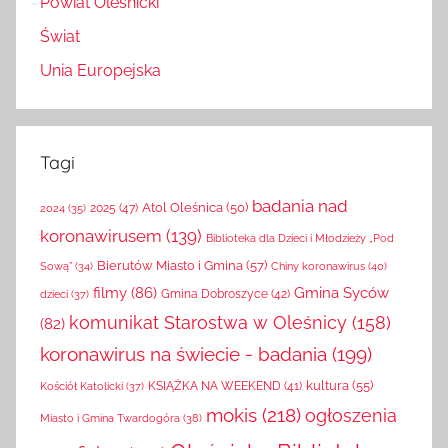
Powiat Oleśnicki
Świat
Unia Europejska
Tagi
badania nad
Atol Oleśnica
(50)
2025
(47)
2024
(35)
koronawirusem
(139)
Biblioteka dla Dzieci i Młodzieży „Pod
Bierutów Miasto i Gmina
(57)
Chiny koronawirus
(40)
Sową”
(34)
filmy
(86)
Gmina Syców
Gmina Dobroszyce
(42)
dzieci
(37)
komunikat Starostwa w Oleśnicy
(158)
(82)
koronawirus na świecie - badania
(199)
kultura
(55)
KSIĄŻKA NA WEEKEND
(41)
Kościół Katolicki
(37)
mokis
(218)
ogłoszenia
Miasto i Gmina Twardogóra
(38)