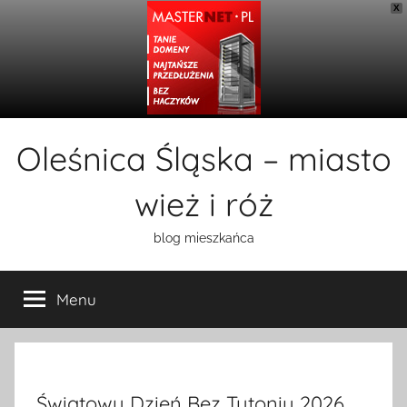
X
Przejdź
Oleśnica Śląska – miasto
do
treści
wież i róż
blog mieszkańca
Menu