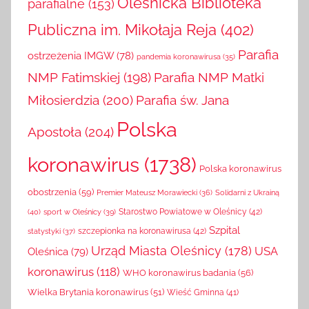
Oleśnicka Biblioteka
parafialne
(153)
Publiczna im. Mikołaja Reja
(402)
Parafia
ostrzeżenia IMGW
(78)
pandemia koronawirusa
(35)
NMP Fatimskiej
(198)
Parafia NMP Matki
Miłosierdzia
(200)
Parafia św. Jana
Polska
Apostoła
(204)
koronawirus
(1738)
Polska koronawirus
obostrzenia
(59)
Solidarni z Ukrainą
Premier Mateusz Morawiecki
(36)
(40)
sport w Oleśnicy
(39)
Starostwo Powiatowe w Oleśnicy
(42)
Szpital
szczepionka na koronawirusa
(42)
statystyki
(37)
Urząd Miasta Oleśnicy
(178)
USA
Oleśnica
(79)
koronawirus
(118)
WHO koronawirus badania
(56)
Wielka Brytania koronawirus
(51)
Wieść Gminna
(41)