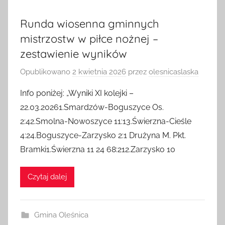
Runda wiosenna gminnych
mistrzostw w piłce nożnej –
zestawienie wyników
Opublikowano
2 kwietnia 2026
przez
olesnicaslaska
Info poniżej: „Wyniki XI kolejki –
22.03.20261.Smardzów-Boguszyce Os.
2:42.Smolna-Nowoszyce 11:13.Świerzna-Cieśle
4:24.Boguszyce-Zarzysko 2:1 Drużyna M. Pkt.
Bramki1.Świerzna 11 24 68:212.Zarzysko 10
Czytaj dalej
Gmina Oleśnica