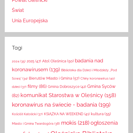
Powiat Oleśnicki
Świat
Unia Europejska
Tagi
badania nad
Atol Oleśnica
(50)
2025
(47)
2024
(35)
koronawirusem
(139)
Biblioteka dla Dzieci i Młodzieży „Pod
Bierutów Miasto i Gmina
(57)
Chiny koronawirus
(40)
Sową”
(34)
filmy
(86)
Gmina Syców
Gmina Dobroszyce
(42)
dzieci
(37)
komunikat Starostwa w Oleśnicy
(158)
(82)
koronawirus na świecie - badania
(199)
kultura
(55)
KSIĄŻKA NA WEEKEND
(41)
Kościół Katolicki
(37)
mokis
(218)
ogłoszenia
Miasto i Gmina Twardogóra
(38)