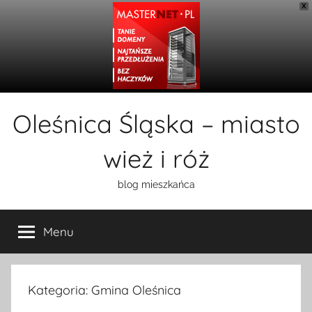
X
Przejdź
Oleśnica Śląska – miasto
do
treści
wież i róż
blog mieszkańca
Menu
Kategoria:
Gmina Oleśnica