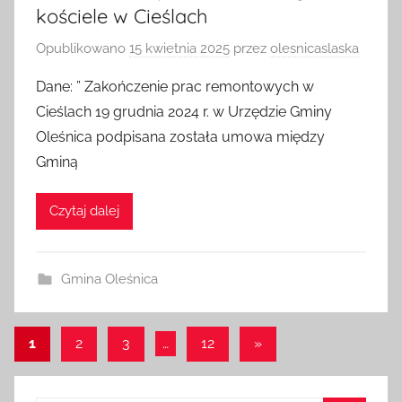
kościele w Cieślach
Opublikowano
15 kwietnia 2025
przez
olesnicaslaska
Dane: ” Zakończenie prac remontowych w
Cieślach 19 grudnia 2024 r. w Urzędzie Gminy
Oleśnica podpisana została umowa między
Gminą
Czytaj dalej
Gmina Oleśnica
Stronicowanie
Następne
1
2
3
…
12
»
wpisy
wpisów