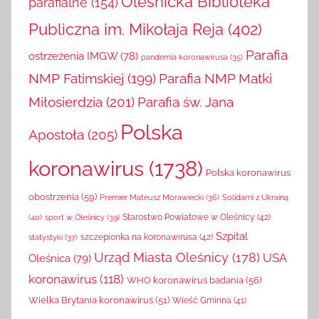
Oleśnicka Biblioteka
parafialne
(154)
Publiczna im. Mikołaja Reja
(402)
Parafia
ostrzeżenia IMGW
(78)
pandemia koronawirusa
(35)
NMP Fatimskiej
(199)
Parafia NMP Matki
Miłosierdzia
(201)
Parafia św. Jana
Polska
Apostoła
(205)
koronawirus
(1738)
Polska koronawirus
obostrzenia
(59)
Solidarni z Ukrainą
Premier Mateusz Morawiecki
(36)
(40)
sport w Oleśnicy
(39)
Starostwo Powiatowe w Oleśnicy
(42)
Szpital
szczepionka na koronawirusa
(42)
statystyki
(37)
Urząd Miasta Oleśnicy
(178)
USA
Oleśnica
(79)
koronawirus
(118)
WHO koronawirus badania
(56)
Wielka Brytania koronawirus
(51)
Wieść Gminna
(41)