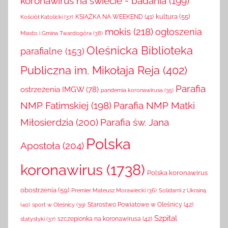
koronawirus na świecie - badania
(199)
kultura
(55)
KSIĄŻKA NA WEEKEND
(41)
Kościół Katolicki
(37)
mokis
(218)
ogłoszenia
Miasto i Gmina Twardogóra
(38)
Oleśnicka Biblioteka
parafialne
(153)
Publiczna im. Mikołaja Reja
(402)
Parafia
ostrzeżenia IMGW
(78)
pandemia koronawirusa
(35)
NMP Fatimskiej
(198)
Parafia NMP Matki
Miłosierdzia
(200)
Parafia św. Jana
Polska
Apostoła
(204)
koronawirus
(1738)
Polska koronawirus
obostrzenia
(59)
Solidarni z Ukrainą
Premier Mateusz Morawiecki
(36)
(40)
sport w Oleśnicy
(39)
Starostwo Powiatowe w Oleśnicy
(42)
Szpital
szczepionka na koronawirusa
(42)
statystyki
(37)