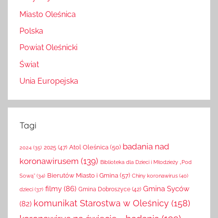
Instytucje
Miasto Oleśnica
Polska
Powiat Oleśnicki
Świat
Unia Europejska
Tagi
badania nad
Atol Oleśnica
(50)
2025
(47)
2024
(35)
koronawirusem
(139)
Biblioteka dla Dzieci i Młodzieży „Pod
Bierutów Miasto i Gmina
(57)
Chiny koronawirus
(40)
Sową”
(34)
filmy
(86)
Gmina Syców
Gmina Dobroszyce
(42)
dzieci
(37)
komunikat Starostwa w Oleśnicy
(158)
(82)