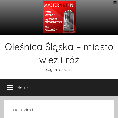
X
Przejdź
Oleśnica Śląska – miasto
do
treści
wież i róż
blog mieszkańca
Menu
Tag:
dzieci