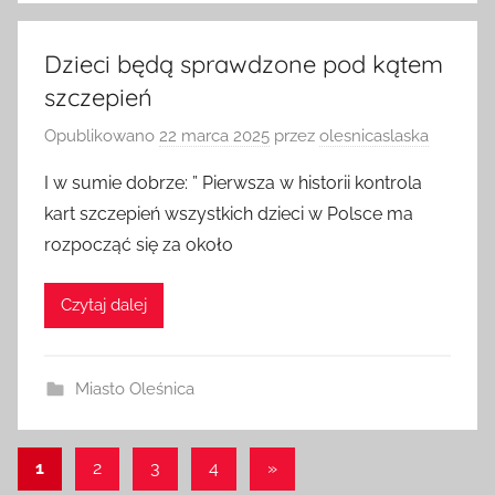
Dzieci będą sprawdzone pod kątem
szczepień
Opublikowano
22 marca 2025
przez
olesnicaslaska
I w sumie dobrze: ” Pierwsza w historii kontrola
kart szczepień wszystkich dzieci w Polsce ma
rozpocząć się za około
Czytaj dalej
Miasto Oleśnica
Stronicowanie
Następne
1
2
3
4
»