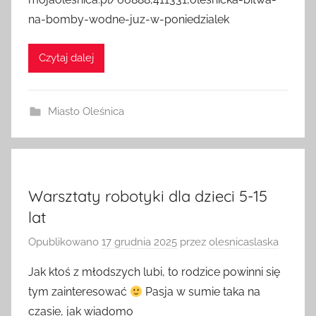
mojaolesnica.pl/66888,411331,olesnicka-bitwa-
na-bomby-wodne-juz-w-poniedzialek
Czytaj dalej
Miasto Oleśnica
Warsztaty robotyki dla dzieci 5-15
lat
Opublikowano
17 grudnia 2025
przez
olesnicaslaska
Jak ktoś z młodszych lubi, to rodzice powinni się
tym zainteresować
Pasja w sumie taka na
czasie, jak wiadomo