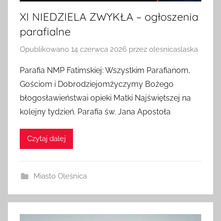
XI NIEDZIELA ZWYKŁA – ogłoszenia
parafialne
Opublikowano
14 czerwca 2026
przez
olesnicaslaska
Parafia NMP Fatimskiej: Wszystkim Parafianom,
Gościom i Dobrodziejomżyczymy Bożego
błogosławieństwai opieki Matki Najświętszej na
kolejny tydzień. Parafia św. Jana Apostoła
Czytaj dalej
Miasto Oleśnica