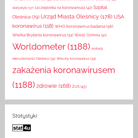
Szpital
szczepionka na koronawirusa
(42)
statystyki
(37)
Urząd Miasta Oleśnicy
(178)
USA
Oleśnica
(79)
koronawirus
(118)
WHO koronawirus badania
(56)
Wielka Brytania koronawirus
(51)
Wieść Gminna
(41)
Worldometer
(1188)
wykazy
Włochy koronawirus
(39)
nieruchomości Oleśnica
(35)
zakażenia koronawirusem
(1188)
zdrowie
(168)
ZUS
(45)
Statystyki