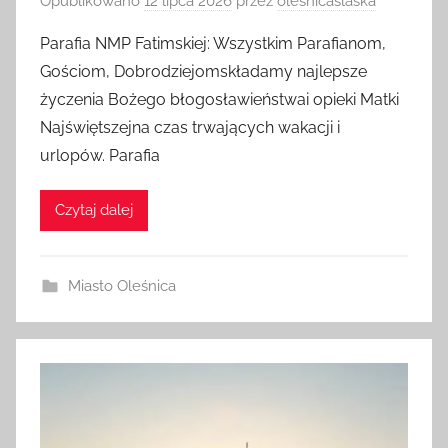
Opublikowano
12 lipca 2026
przez
olesnicaslaska
Parafia NMP Fatimskiej: Wszystkim Parafianom,
Gościom, Dobrodziejomskładamy najlepsze
życzenia Bożego błogosławieństwai opieki Matki
Najświętszejna czas trwających wakacji i
urlopów. Parafia
Czytaj dalej
Miasto Oleśnica