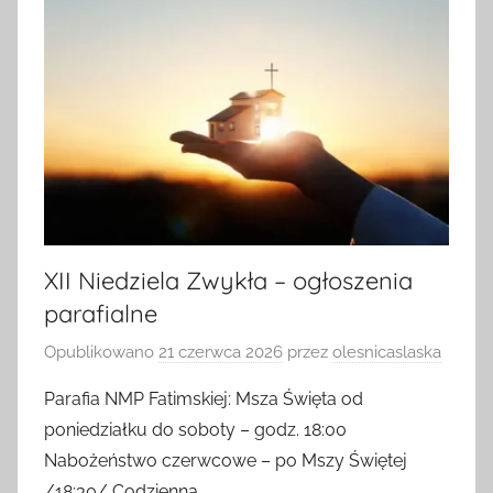
XII Niedziela Zwykła – ogłoszenia
parafialne
Opublikowano
21 czerwca 2026
przez
olesnicaslaska
Parafia NMP Fatimskiej: Msza Święta od
poniedziałku do soboty – godz. 18:00
Nabożeństwo czerwcowe – po Mszy Świętej
/18:30/ Codzienna