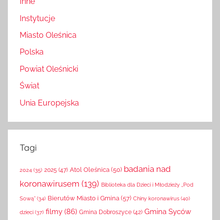
Inne
Instytucje
Miasto Oleśnica
Polska
Powiat Oleśnicki
Świat
Unia Europejska
Tagi
badania nad
Atol Oleśnica
(50)
2025
(47)
2024
(35)
koronawirusem
(139)
Biblioteka dla Dzieci i Młodzieży „Pod
Bierutów Miasto i Gmina
(57)
Chiny koronawirus
(40)
Sową”
(34)
filmy
(86)
Gmina Syców
Gmina Dobroszyce
(42)
dzieci
(37)