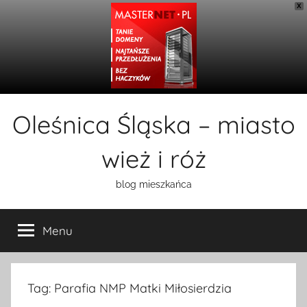
X
Przejdź
Oleśnica Śląska – miasto
do
treści
wież i róż
blog mieszkańca
Menu
Tag:
Parafia NMP Matki Miłosierdzia