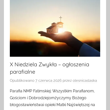
X Niedziela Zwykła – ogłoszenia
parafialne
Opublikowano
7 czerwca 2026
przez
olesnicaslaska
Parafia NMP Fatimskiej: Wszystkim Parafianom,
Gościom i Dobrodziejomżyczymy Bożego
błogosławieństwai opieki Matki Najświętszej na