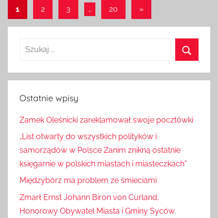
Stronicowanie
Następne
1
2
3
…
20
»
wpisy
wpisów
Szukaj:
Szukaj
Ostatnie wpisy
Zamek Oleśnicki zareklamował swoje pocztówki
„List otwarty do wszystkich polityków i
samorządów w Polsce Zanim znikną ostatnie
księgarnie w polskich miastach i miasteczkach”
Międzybórz ma problem ze śmieciami
Zmarł Ernst Johann Biron von Curland,
Honorowy Obywatel Miasta i Gminy Syców.