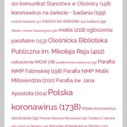
komunikat Starostwa w Oleśnicy
(158)
(82)
koronawirus na świecie - badania
(199)
kultura
(55)
KSIĄŻKA NA WEEKEND
(41)
Kościół Katolicki
(37)
mokis
(218)
ogłoszenia
Miasto i Gmina Twardogóra
(38)
Oleśnicka Biblioteka
parafialne
(153)
Publiczna im. Mikołaja Reja
(402)
Parafia
ostrzeżenia IMGW
(78)
pandemia koronawirusa
(35)
NMP Fatimskiej
(198)
Parafia NMP Matki
Miłosierdzia
(200)
Parafia św. Jana
Polska
Apostoła
(204)
koronawirus
(1738)
Polska koronawirus
obostrzenia
(59)
Solidarni z Ukrainą
Premier Mateusz Morawiecki
(36)
(40)
sport w Oleśnicy
(39)
Starostwo Powiatowe w Oleśnicy
(42)