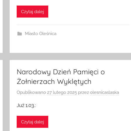
Fajna sprawa?
Plakat z info tutaj:
Czytaj dalej
Miasto Oleśnica
Narodowy Dzień Pamięci o
Żołnierzach Wyklętych
Opublikowano
27 lutego 2025
przez
olesnicaslaska
Już 1.03.:
Czytaj dalej