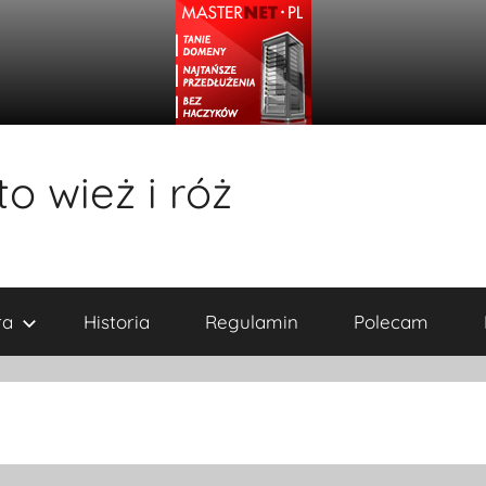
o wież i róż
ra
Historia
Regulamin
Polecam