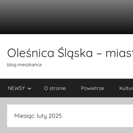
Przejdź
do
Oleśnica Śląska – miast
treści
blog mieszkańca
NEWSY
O stronie
Powietrze
Kultu
Miesiąc:
luty 2025