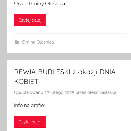
Szykuje się kolejny remont, informuje o tym
Urząd Gminy Oleśnica.
Czytaj dalej
Gmina Oleśnica
REWIA BURLESKI z okazji DNIA
KOBIET
Opublikowano
27 lutego 2025
przez
olesnicaslaska
Info na grafie:
Czytaj dalej