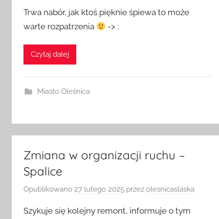
Opublikowano
28 lutego 2025
przez
olesnicaslaska
Trwa nabór, jak ktoś pięknie śpiewa to może
warte rozpatrzenia
-> :
Czytaj dalej
Miasto Oleśnica
Zmiana w organizacji ruchu –
Spalice
Opublikowano
27 lutego 2025
przez
olesnicaslaska