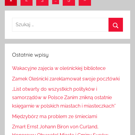
Następne
1
2
3
…
5
»
wpisy
wpisów
Szukaj:
Szukaj
Ostatnie wpisy
Wakacyjne zajęcia w oleśnickiej bibliotece
Zamek Oleśnicki zareklamował swoje pocztówki
„List otwarty do wszystkich polityków i
samorządów w Polsce Zanim znikną ostatnie
księgarnie w polskich miastach i miasteczkach”
Międzybórz ma problem ze śmieciami
Zmarł Ernst Johann Biron von Curland,