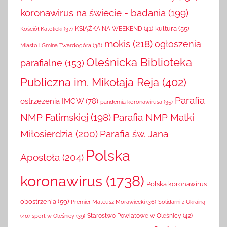
koronawirus na świecie - badania
(199)
kultura
(55)
KSIĄŻKA NA WEEKEND
(41)
Kościół Katolicki
(37)
mokis
(218)
ogłoszenia
Miasto i Gmina Twardogóra
(38)
Oleśnicka Biblioteka
parafialne
(153)
Publiczna im. Mikołaja Reja
(402)
Parafia
ostrzeżenia IMGW
(78)
pandemia koronawirusa
(35)
NMP Fatimskiej
(198)
Parafia NMP Matki
Miłosierdzia
(200)
Parafia św. Jana
Polska
Apostoła
(204)
koronawirus
(1738)
Polska koronawirus
obostrzenia
(59)
Solidarni z Ukrainą
Premier Mateusz Morawiecki
(36)
(40)
sport w Oleśnicy
(39)
Starostwo Powiatowe w Oleśnicy
(42)