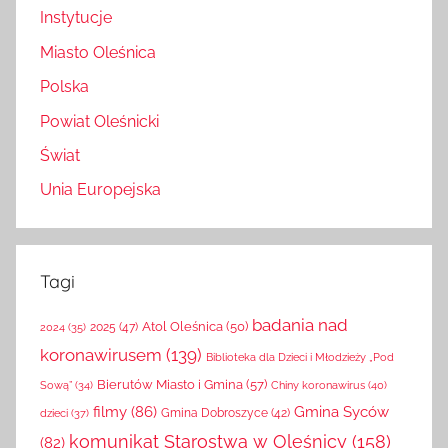
Instytucje
Miasto Oleśnica
Polska
Powiat Oleśnicki
Świat
Unia Europejska
Tagi
badania nad
Atol Oleśnica
(50)
2025
(47)
2024
(35)
koronawirusem
(139)
Biblioteka dla Dzieci i Młodzieży „Pod
Bierutów Miasto i Gmina
(57)
Chiny koronawirus
(40)
Sową”
(34)
filmy
(86)
Gmina Syców
Gmina Dobroszyce
(42)
dzieci
(37)
komunikat Starostwa w Oleśnicy
(158)
(82)