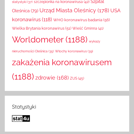
Szpital
szczepionka na koronawirusa
(42)
statystyki
(37)
Urząd Miasta Oleśnicy
(178)
USA
Oleśnica
(79)
koronawirus
(118)
WHO koronawirus badania
(56)
Wielka Brytania koronawirus
(51)
Wieść Gminna
(41)
Worldometer
(1188)
wykazy
Włochy koronawirus
(39)
nieruchomości Oleśnica
(35)
zakażenia koronawirusem
(1188)
zdrowie
(168)
ZUS
(45)
Statystyki