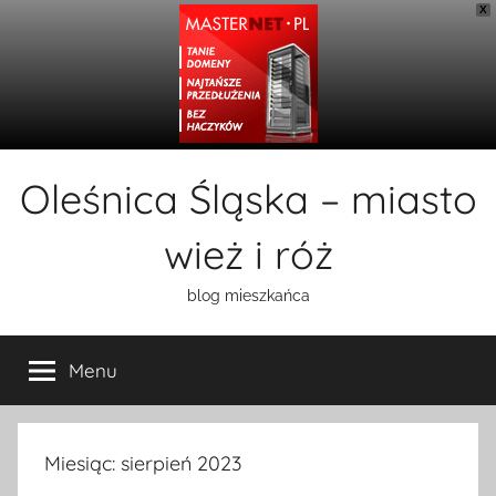
X
Przejdź
Oleśnica Śląska – miasto
do
treści
wież i róż
blog mieszkańca
Menu
Miesiąc:
sierpień 2023