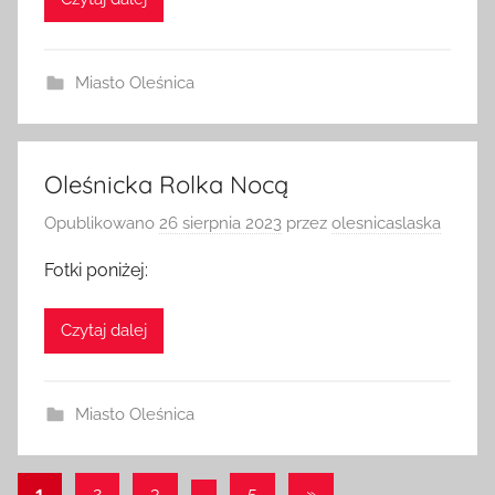
Czytaj dalej
Miasto Oleśnica
Oleśnicka Rolka Nocą
Opublikowano
26 sierpnia 2023
przez
olesnicaslaska
Fotki poniżej:
Czytaj dalej
Miasto Oleśnica
Stronicowanie