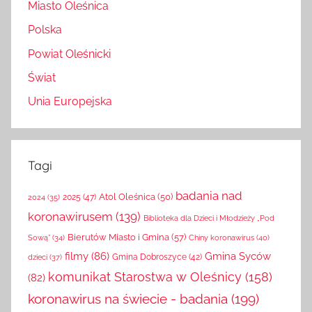
Miasto Oleśnica
Polska
Powiat Oleśnicki
Świat
Unia Europejska
Tagi
badania nad
Atol Oleśnica
(50)
2025
(47)
2024
(35)
koronawirusem
(139)
Biblioteka dla Dzieci i Młodzieży „Pod
Bierutów Miasto i Gmina
(57)
Chiny koronawirus
(40)
Sową”
(34)
filmy
(86)
Gmina Syców
Gmina Dobroszyce
(42)
dzieci
(37)
komunikat Starostwa w Oleśnicy
(158)
(82)
koronawirus na świecie - badania
(199)