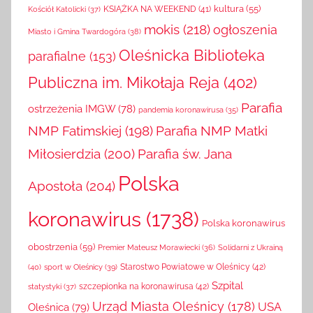
kultura
(55)
KSIĄŻKA NA WEEKEND
(41)
Kościół Katolicki
(37)
mokis
(218)
ogłoszenia
Miasto i Gmina Twardogóra
(38)
Oleśnicka Biblioteka
parafialne
(153)
Publiczna im. Mikołaja Reja
(402)
Parafia
ostrzeżenia IMGW
(78)
pandemia koronawirusa
(35)
NMP Fatimskiej
(198)
Parafia NMP Matki
Miłosierdzia
(200)
Parafia św. Jana
Polska
Apostoła
(204)
koronawirus
(1738)
Polska koronawirus
obostrzenia
(59)
Solidarni z Ukrainą
Premier Mateusz Morawiecki
(36)
(40)
sport w Oleśnicy
(39)
Starostwo Powiatowe w Oleśnicy
(42)
Szpital
szczepionka na koronawirusa
(42)
statystyki
(37)
Urząd Miasta Oleśnicy
(178)
USA
Oleśnica
(79)