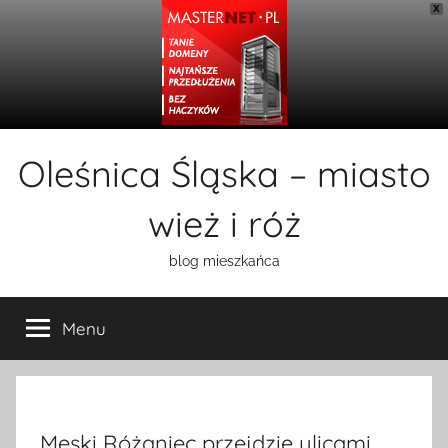
X
Przejdź
Oleśnica Śląska – miasto
do
treści
wież i róż
blog mieszkańca
Menu