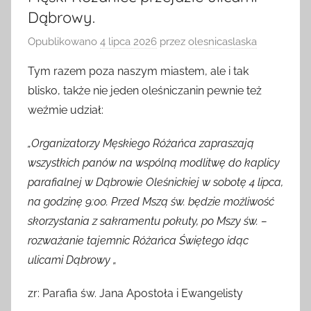
Męski Różaniec przejdzie ulicami
Dąbrowy.
Opublikowano
4 lipca 2026
przez
olesnicaslaska
Tym razem poza naszym miastem, ale i tak
blisko, także nie jeden oleśniczanin pewnie też
weźmie udział:
„Organizatorzy Męskiego Różańca zapraszają
wszystkich panów na wspólną modlitwę do kaplicy
parafialnej w Dąbrowie Oleśnickiej w sobotę 4 lipca,
na godzinę 9:00. Przed Mszą św. będzie możliwość
skorzystania z sakramentu pokuty, po Mszy św. –
rozważanie tajemnic Różańca Świętego idąc
ulicami Dąbrowy „
zr: Parafia św. Jana Apostoła i Ewangelisty