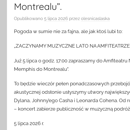
Montrealu”.
Opublikowano
5 lipca 2026
przez
olesnicaslaska
Pogoda w sumie nie za fajna, ale jak ktoś lubi to:
„ZACZYNAMY MUZYCZNE LATO NA AMFITEATRZE z Mie
Już 5 lipca o godz. 17:00 zapraszamy do Amfiteatr
Memphis do Montrealu”.
To będzie wieczór pełen ponadczasowych przebojó
akustycznej odsłonie usłyszymy utwory największy
Dylana, Johnny’ego Casha i Leonarda Cohena. Od roc
– koncert zabierze publiczność w muzyczną podróż
5 lipca 2026 r.