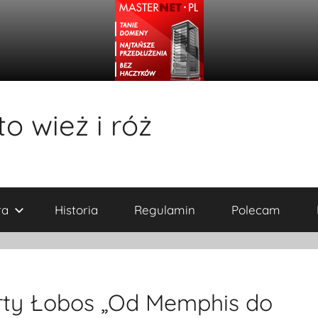
o wież i róż
ra
Historia
Regulamin
Polecam
rty Łobos „Od Memphis do