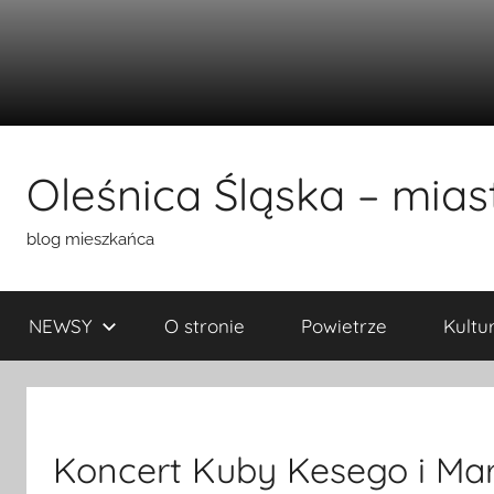
Przejdź
do
Oleśnica Śląska – miast
treści
blog mieszkańca
NEWSY
O stronie
Powietrze
Kultu
Koncert Kuby Kesego i Ma