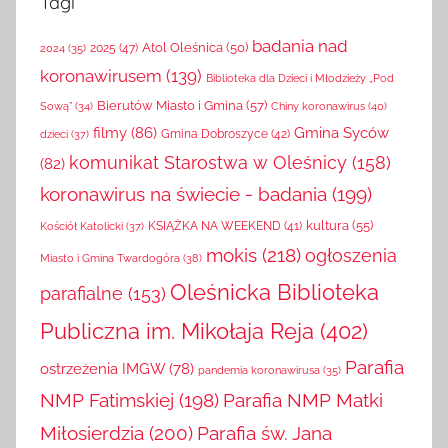
Tagi
badania nad
Atol Oleśnica
(50)
2025
(47)
2024
(35)
koronawirusem
(139)
Biblioteka dla Dzieci i Młodzieży „Pod
Bierutów Miasto i Gmina
(57)
Chiny koronawirus
(40)
Sową”
(34)
filmy
(86)
Gmina Syców
Gmina Dobroszyce
(42)
dzieci
(37)
komunikat Starostwa w Oleśnicy
(158)
(82)
koronawirus na świecie - badania
(199)
kultura
(55)
KSIĄŻKA NA WEEKEND
(41)
Kościół Katolicki
(37)
mokis
(218)
ogłoszenia
Miasto i Gmina Twardogóra
(38)
Oleśnicka Biblioteka
parafialne
(153)
Publiczna im. Mikołaja Reja
(402)
Parafia
ostrzeżenia IMGW
(78)
pandemia koronawirusa
(35)
NMP Fatimskiej
(198)
Parafia NMP Matki
Miłosierdzia
(200)
Parafia św. Jana