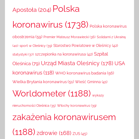
Polska
Apostoła
(204)
koronawirus
(1738)
Polska koronawirus
obostrzenia
(59)
Solidarni z Ukrainą
Premier Mateusz Morawiecki
(36)
(40)
sport w Oleśnicy
(39)
Starostwo Powiatowe w Oleśnicy
(42)
Szpital
szczepionka na koronawirusa
(42)
statystyki
(37)
Urząd Miasta Oleśnicy
(178)
USA
Oleśnica
(79)
koronawirus
(118)
WHO koronawirus badania
(56)
Wielka Brytania koronawirus
(51)
Wieść Gminna
(41)
Worldometer
(1188)
wykazy
Włochy koronawirus
(39)
nieruchomości Oleśnica
(35)
zakażenia koronawirusem
(1188)
zdrowie
(168)
ZUS
(45)