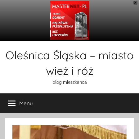
X
Przejdź
Oleśnica Śląska – miasto
do
treści
wież i róż
blog mieszkańca
Menu