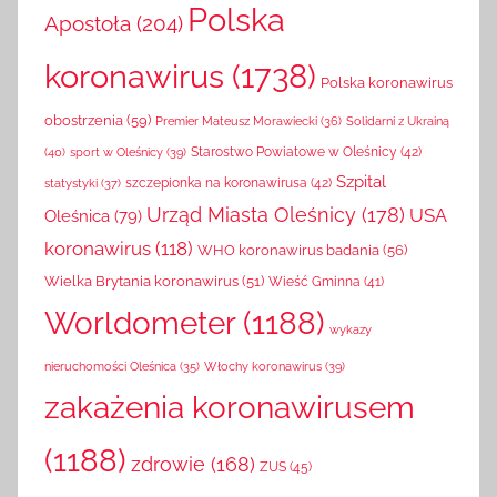
Polska
Apostoła
(204)
koronawirus
(1738)
Polska koronawirus
obostrzenia
(59)
Solidarni z Ukrainą
Premier Mateusz Morawiecki
(36)
(40)
sport w Oleśnicy
(39)
Starostwo Powiatowe w Oleśnicy
(42)
Szpital
szczepionka na koronawirusa
(42)
statystyki
(37)
Urząd Miasta Oleśnicy
(178)
USA
Oleśnica
(79)
koronawirus
(118)
WHO koronawirus badania
(56)
Wielka Brytania koronawirus
(51)
Wieść Gminna
(41)
Worldometer
(1188)
wykazy
Włochy koronawirus
(39)
nieruchomości Oleśnica
(35)
zakażenia koronawirusem
(1188)
zdrowie
(168)
ZUS
(45)