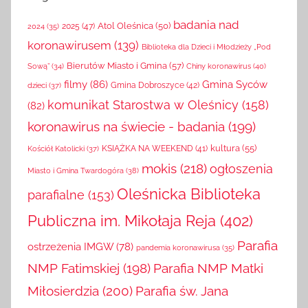
badania nad
Atol Oleśnica
(50)
2025
(47)
2024
(35)
koronawirusem
(139)
Biblioteka dla Dzieci i Młodzieży „Pod
Bierutów Miasto i Gmina
(57)
Chiny koronawirus
(40)
Sową”
(34)
filmy
(86)
Gmina Syców
Gmina Dobroszyce
(42)
dzieci
(37)
komunikat Starostwa w Oleśnicy
(158)
(82)
koronawirus na świecie - badania
(199)
kultura
(55)
KSIĄŻKA NA WEEKEND
(41)
Kościół Katolicki
(37)
mokis
(218)
ogłoszenia
Miasto i Gmina Twardogóra
(38)
Oleśnicka Biblioteka
parafialne
(153)
Publiczna im. Mikołaja Reja
(402)
Parafia
ostrzeżenia IMGW
(78)
pandemia koronawirusa
(35)
NMP Fatimskiej
(198)
Parafia NMP Matki
Miłosierdzia
(200)
Parafia św. Jana