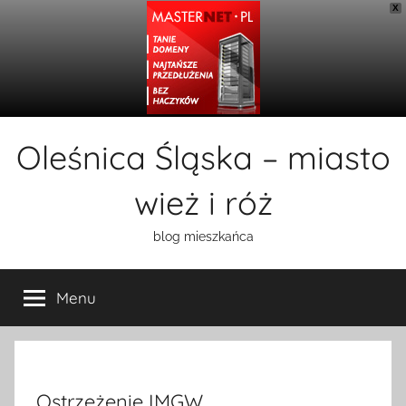
X
Przejdź
Oleśnica Śląska – miasto
do
treści
wież i róż
blog mieszkańca
Menu