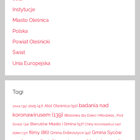
Inne
Instytucje
Miasto Oleśnica
Polska
Powiat Oleśnicki
Świat
Unia Europejska
Tagi
badania nad
Atol Oleśnica
(50)
2025
(47)
2024
(35)
koronawirusem
(139)
Biblioteka dla Dzieci i Młodzieży „Pod
Bierutów Miasto i Gmina
(57)
Chiny koronawirus
(40)
Sową”
(34)
filmy
(86)
Gmina Syców
Gmina Dobroszyce
(42)
dzieci
(37)