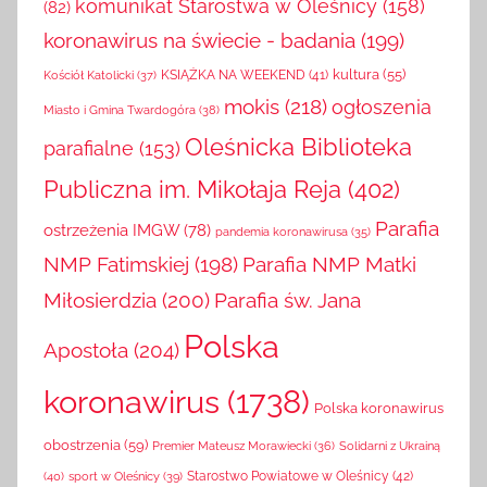
komunikat Starostwa w Oleśnicy
(158)
(82)
koronawirus na świecie - badania
(199)
kultura
(55)
KSIĄŻKA NA WEEKEND
(41)
Kościół Katolicki
(37)
mokis
(218)
ogłoszenia
Miasto i Gmina Twardogóra
(38)
Oleśnicka Biblioteka
parafialne
(153)
Publiczna im. Mikołaja Reja
(402)
Parafia
ostrzeżenia IMGW
(78)
pandemia koronawirusa
(35)
NMP Fatimskiej
(198)
Parafia NMP Matki
Miłosierdzia
(200)
Parafia św. Jana
Polska
Apostoła
(204)
koronawirus
(1738)
Polska koronawirus
obostrzenia
(59)
Solidarni z Ukrainą
Premier Mateusz Morawiecki
(36)
(40)
sport w Oleśnicy
(39)
Starostwo Powiatowe w Oleśnicy
(42)