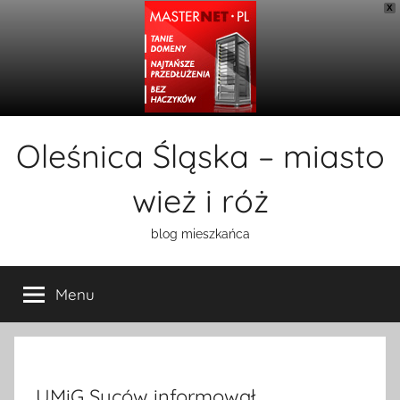
X
Przejdź
Oleśnica Śląska – miasto
do
treści
wież i róż
blog mieszkańca
Menu