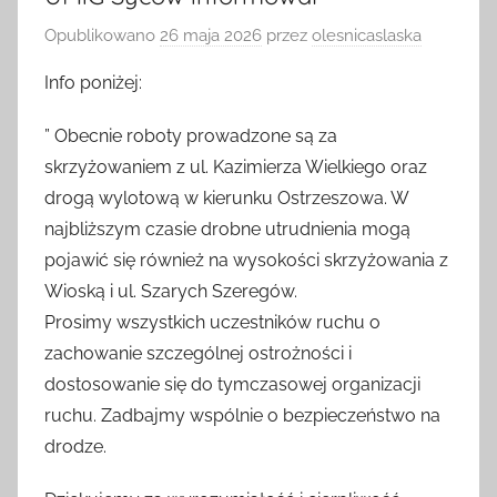
UMiG Syców informował
Opublikowano
26 maja 2026
przez
olesnicaslaska
Info poniżej:
” Obecnie roboty prowadzone są za
skrzyżowaniem z ul. Kazimierza Wielkiego oraz
drogą wylotową w kierunku Ostrzeszowa. W
najbliższym czasie drobne utrudnienia mogą
pojawić się również na wysokości skrzyżowania z
Wioską i ul. Szarych Szeregów.
Prosimy wszystkich uczestników ruchu o
zachowanie szczególnej ostrożności i
dostosowanie się do tymczasowej organizacji
ruchu. Zadbajmy wspólnie o bezpieczeństwo na
drodze.