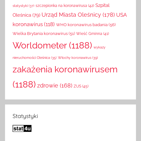
Szpital
szczepionka na koronawirusa
(42)
statystyki
(37)
Urząd Miasta Oleśnicy
(178)
USA
Oleśnica
(79)
koronawirus
(118)
WHO koronawirus badania
(56)
Wielka Brytania koronawirus
(51)
Wieść Gminna
(41)
Worldometer
(1188)
wykazy
Włochy koronawirus
(39)
nieruchomości Oleśnica
(35)
zakażenia koronawirusem
(1188)
zdrowie
(168)
ZUS
(45)
Statystyki