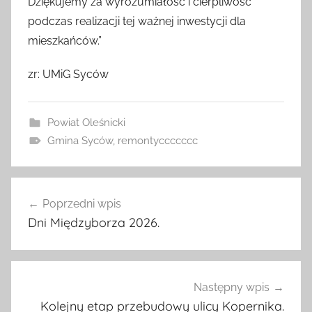
Dziękujemy za wyrozumiałość i cierpliwość
podczas realizacji tej ważnej inwestycji dla
mieszkańców.”
zr: UMiG Syców
Powiat Oleśnicki
Gmina Syców
,
remontyccccccc
Nawigacja
Poprzedni wpis
wpisu
Dni Międzyborza 2026.
Następny wpis
Kolejny etap przebudowy ulicy Kopernika.