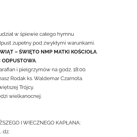
y udział w śpiewie całego hymnu
pust zupełny pod zwykłymi warunkami.
WIĄT – ŚWIĘTO NMP MATKI KOŚCIOŁA
.
OŚĆ ODPUSTOWA
.
afian i pielgrzymów na godz. 18:00.
 nasz Rodak ks. Waldemar Czarnota.
iętszej Trójcy.
dzi wielkanocnej.
YŻSZEGO I WIECZNEGO KAPŁANA;