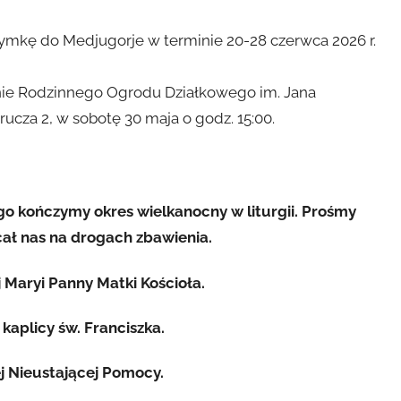
:00. Podczas koncertu odbędzie się zbiórka charytatywna
mkę do Medjugorje w terminie 20-28 czerwca 2026 r.
nie Rodzinnego Ogrodu Działkowego im. Jana
ucza 2, w sobotę 30 maja o godz. 15:00.
go kończymy okres wielkanocny w liturgii. Prośmy
ał nas na drogach zbawienia.
 Maryi Panny Matki Kościoła.
kaplicy św. Franciszka.
j Nieustającej Pomocy.