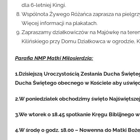
„Idź do nieba”. Rozpoczynamy w Boże Ciało o 19
dla 6-letniej Kingi.
Wspólnota Żywego Różańca zaprasza na pielgrzy
Więcej informacji na plakatach.
Zapraszamy działkowiczów na Majówkę na tere
Kilińskiego przy Domu Działkowca w ogrodzie, Kr
Parafia NMP Matki Miłosierdzia:
1.Dzisiejszą Uroczystością Zesłania Ducha Święte
Ducha Świętego obecnego w Kościele aby uświęc
2.W poniedziałek obchodzimy święto Najświętszej
3.We wtorek o 18.45 spotkanie Kręgu Biblijnego w 
4.W środę o godz. 18.00 – Nowenna do Matki Boże