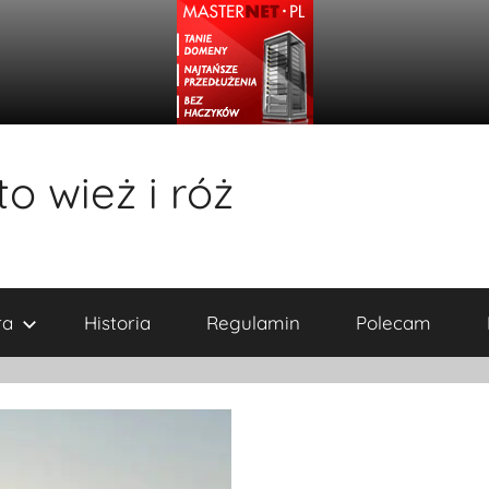
o wież i róż
ra
Historia
Regulamin
Polecam