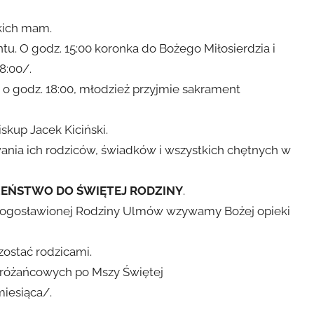
 dz.
kich mam.
u. O godz. 15:00 koronka do Bożego Miłosierdzia i
8:00/.
 o godz. 18:00, młodzież przyjmie sakrament
skup Jacek Kiciński.
nia ich rodziców, świadków i wszystkich chętnych w
EŃSTWO DO ŚWIĘTEJ RODZINY
.
błogosławionej Rodziny Ulmów wzywamy Bożej opieki
zostać rodzicami.
c różańcowych po Mszy Świętej
miesiąca/.