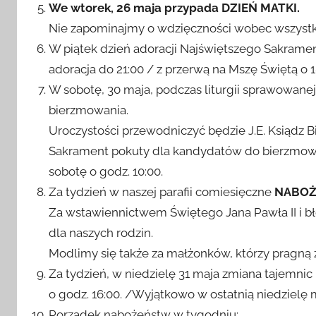
piątek – wspomn. Świętej Urszuli Ledóchowskiej,
We wtorek, 26 maja przypada DZIEŃ MATKI.
Nie zapominajmy o wdzięczności wobec wszyst
W piątek dzień adoracji Najświętszego Sakrament
adoracja do 21:00 / z przerwą na Mszę Świętą o 1
W sobotę, 30 maja, podczas liturgii sprawowanej
bierzmowania.
Uroczystości przewodniczyć będzie J.E. Ksiądz Bi
Sakrament pokuty dla kandydatów do bierzmowa
sobotę o godz. 10:00.
Za tydzień w naszej parafii comiesięczne
NABOŻ
Za wstawiennictwem Świętego Jana Pawła II i 
dla naszych rodzin.
Modlimy się także za małżonków, którzy pragną 
Za tydzień, w niedzielę 31 maja zmiana tajemni
o godz. 16:00. /Wyjątkowo w ostatnią niedzielę 