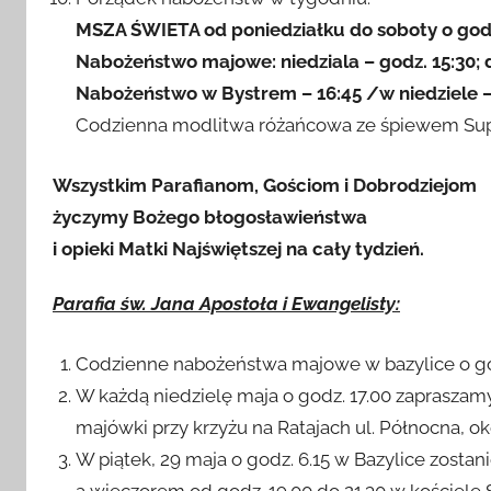
Porządek nabożeństw w tygodniu:
MSZA ŚWIETA od poniedziałku do soboty o godz
Nabożeństwo majowe: niedziala – godz. 15:30; 
Nabożeństwo w Bystrem – 16:45 /w niedziele –
Codzienna modlitwa różańcowa ze śpiewem Suplik
Wszystkim Parafianom, Gościom i Dobrodziejom
życzymy Bożego błogosławieństwa
i opieki Matki Najświętszej na cały tydzień.
Parafia św. Jana Apostoła i Ewangelisty:
Codzienne nabożeństwa majowe w bazylice o god
W każdą niedzielę maja o godz. 17.00 zapraszam
majówki przy krzyżu na Ratajach ul. Północna, oko
W piątek, 29 maja o godz. 6.15 w Bazylice zosta