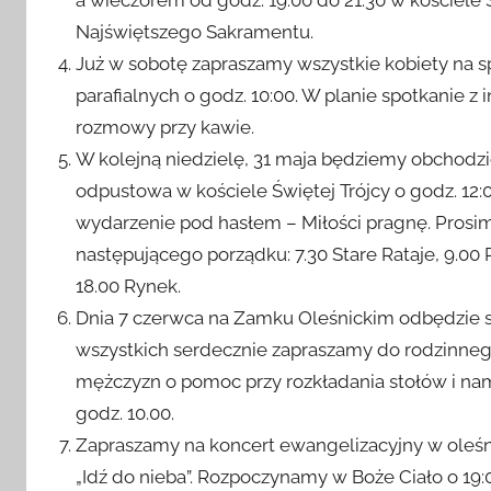
a wieczorem od godz. 19.00 do 21.30 w kościele
Najświętszego Sakramentu.
Już w sobotę zapraszamy wszystkie kobiety na s
parafialnych o godz. 10:00. W planie spotkanie 
rozmowy przy kawie.
W kolejną niedzielę, 31 maja będziemy obchodzić
odpustowa w kościele Świętej Trójcy o godz. 12:
wydarzenie pod hasłem – Miłości pragnę. Pros
następującego porządku: 7.30 Stare Rataje, 9.0
18.00 Rynek.
Dnia 7 czerwca na Zamku Oleśnickim odbędzie się
wszystkich serdecznie zapraszamy do rodzinneg
mężczyzn o pomoc przy rozkładania stołów i na
godz. 10.00.
Zapraszamy na koncert ewangelizacyjny w oleśn