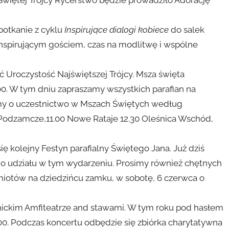
 Świętej Trójcy Rycerstwo będzie prowadziło Adorację
potkanie z cyklu
Inspirujące dialogi kobiece
do salek
z inspirującym gościem, czas na modlitwę i wspólne
 Uroczystość Najświętszej Trójcy. Msza święta
00. W tym dniu zapraszamy wszystkich parafian na
imy o uczestnictwo w Mszach Świętych według
0 Podzamcze,11.00 Nowe Rataje 12.30 Oleśnica Wschód,
 kolejny Festyn parafialny Świętego Jana. Już dziś
o udziału w tym wydarzeniu. Prosimy również chętnych
miotów na dziedzińcu zamku, w sobotę, 6 czerwca o
ickim Amfiteatrze and stawami. W tym roku pod hasłem