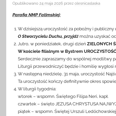
Opublikowano
24 maja 2026
przez
olesnicaslaska
Parafia NMP Fatimskiej:
W dzisiejszą uroczystość za pobożny i publiczn
O Stworzycielu Duchu, przyjdź
można uzyskać od
Jutro, w poniedziałek, drugi dzień
ZIELONYCH Ś
W kościele filialnym w Bystrem UROCZYST
Serdecznie zapraszamy do wspólnej modlitwy par
Liturgii przewodniczyć będzie i homilię wygłosi
W następną niedzielę, 31 maja, uroczystość Najśw
Ta uroczystość kończy definitywnie okres spowie
W liturgii tygodnia:
wtorek – wspomn. Świętego Filipa Neri, kapł.
czwartek – święto JEZUSA CHRYSTUSA NAJW