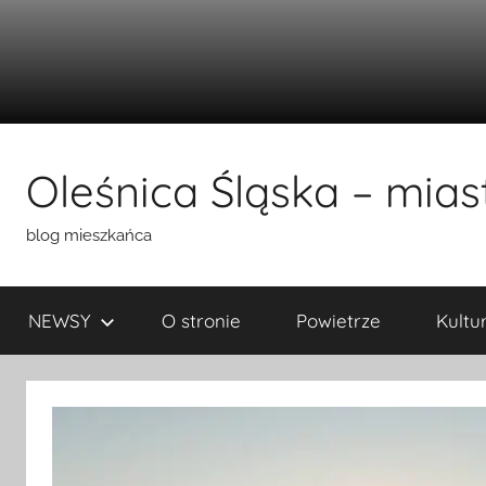
Przejdź
do
Oleśnica Śląska – miast
treści
blog mieszkańca
NEWSY
O stronie
Powietrze
Kultu