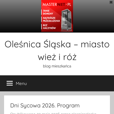
X
Przejdź
Oleśnica Śląska – miasto
do
treści
wież i róż
blog mieszkańca
Menu
Dni Sycowa 2026. Program