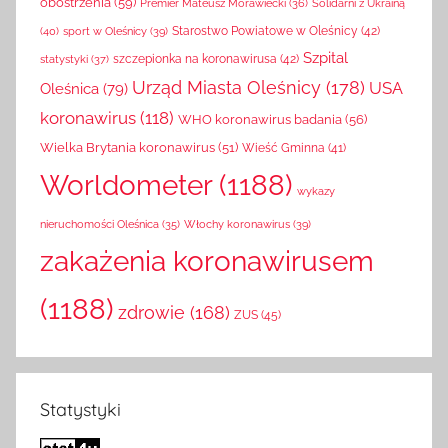
obostrzenia
(59)
Solidarni z Ukrainą
Premier Mateusz Morawiecki
(36)
(40)
sport w Oleśnicy
(39)
Starostwo Powiatowe w Oleśnicy
(42)
Szpital
szczepionka na koronawirusa
(42)
statystyki
(37)
Urząd Miasta Oleśnicy
(178)
USA
Oleśnica
(79)
koronawirus
(118)
WHO koronawirus badania
(56)
Wielka Brytania koronawirus
(51)
Wieść Gminna
(41)
Worldometer
(1188)
wykazy
Włochy koronawirus
(39)
nieruchomości Oleśnica
(35)
zakażenia koronawirusem
(1188)
zdrowie
(168)
ZUS
(45)
Statystyki