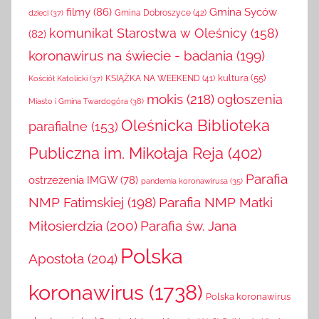
filmy
(86)
Gmina Syców
Gmina Dobroszyce
(42)
dzieci
(37)
komunikat Starostwa w Oleśnicy
(158)
(82)
koronawirus na świecie - badania
(199)
kultura
(55)
KSIĄŻKA NA WEEKEND
(41)
Kościół Katolicki
(37)
mokis
(218)
ogłoszenia
Miasto i Gmina Twardogóra
(38)
Oleśnicka Biblioteka
parafialne
(153)
Publiczna im. Mikołaja Reja
(402)
Parafia
ostrzeżenia IMGW
(78)
pandemia koronawirusa
(35)
NMP Fatimskiej
(198)
Parafia NMP Matki
Miłosierdzia
(200)
Parafia św. Jana
Polska
Apostoła
(204)
koronawirus
(1738)
Polska koronawirus