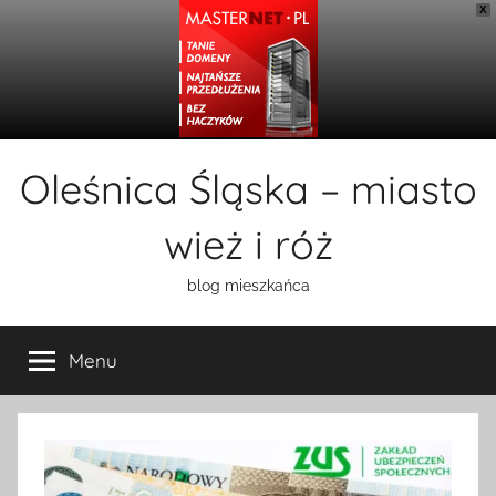
X
Przejdź
Oleśnica Śląska – miasto
do
treści
wież i róż
blog mieszkańca
Menu