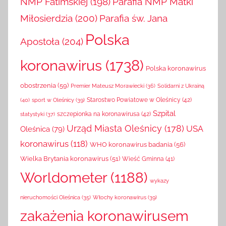
NMP Fatimskiej
(198)
Parafia NMP Matki
Miłosierdzia
(200)
Parafia św. Jana
Polska
Apostoła
(204)
koronawirus
(1738)
Polska koronawirus
obostrzenia
(59)
Solidarni z Ukrainą
Premier Mateusz Morawiecki
(36)
(40)
sport w Oleśnicy
(39)
Starostwo Powiatowe w Oleśnicy
(42)
Szpital
szczepionka na koronawirusa
(42)
statystyki
(37)
Urząd Miasta Oleśnicy
(178)
USA
Oleśnica
(79)
koronawirus
(118)
WHO koronawirus badania
(56)
Wielka Brytania koronawirus
(51)
Wieść Gminna
(41)
Worldometer
(1188)
wykazy
Włochy koronawirus
(39)
nieruchomości Oleśnica
(35)
zakażenia koronawirusem