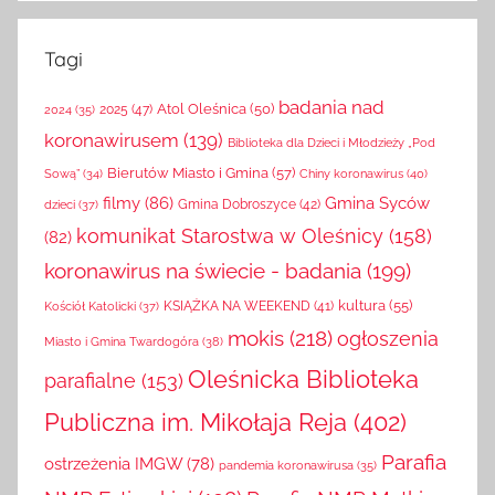
Tagi
badania nad
Atol Oleśnica
(50)
2025
(47)
2024
(35)
koronawirusem
(139)
Biblioteka dla Dzieci i Młodzieży „Pod
Bierutów Miasto i Gmina
(57)
Chiny koronawirus
(40)
Sową”
(34)
filmy
(86)
Gmina Syców
Gmina Dobroszyce
(42)
dzieci
(37)
komunikat Starostwa w Oleśnicy
(158)
(82)
koronawirus na świecie - badania
(199)
kultura
(55)
KSIĄŻKA NA WEEKEND
(41)
Kościół Katolicki
(37)
mokis
(218)
ogłoszenia
Miasto i Gmina Twardogóra
(38)
Oleśnicka Biblioteka
parafialne
(153)
Publiczna im. Mikołaja Reja
(402)
Parafia
ostrzeżenia IMGW
(78)
pandemia koronawirusa
(35)