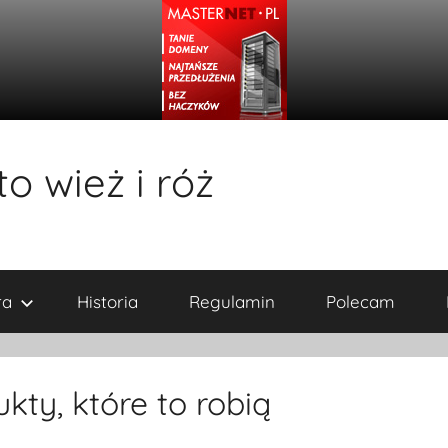
o wież i róż
ra
Historia
Regulamin
Polecam
kty, które to robią