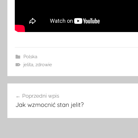
Polska
jelita
,
zdrowie
Nawigacja
Poprzedni wpis
wpisu
Jak wzmocnić stan jelit?