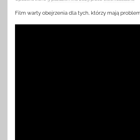
Opublikowano
3 października 2025
przez
olesnicaslaska
Film warty obejrzenia dla tych, którzy mają problemy