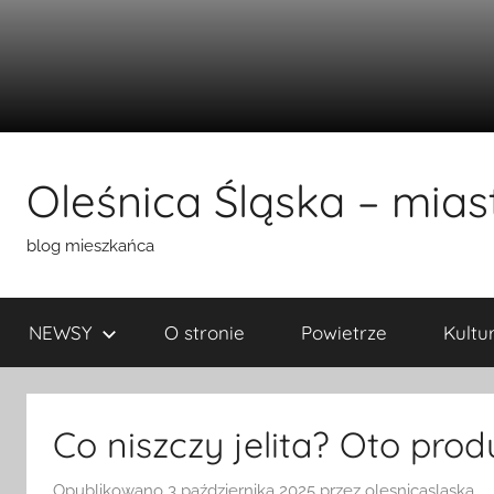
Przejdź
do
Oleśnica Śląska – miast
treści
blog mieszkańca
NEWSY
O stronie
Powietrze
Kultu
Co niszczy jelita? Oto produ