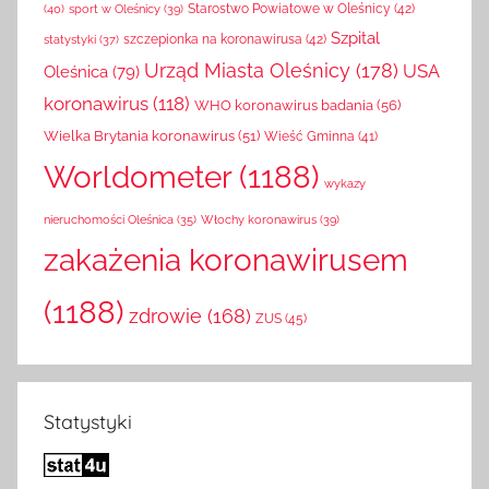
(40)
sport w Oleśnicy
(39)
Starostwo Powiatowe w Oleśnicy
(42)
Szpital
szczepionka na koronawirusa
(42)
statystyki
(37)
Urząd Miasta Oleśnicy
(178)
USA
Oleśnica
(79)
koronawirus
(118)
WHO koronawirus badania
(56)
Wielka Brytania koronawirus
(51)
Wieść Gminna
(41)
Worldometer
(1188)
wykazy
Włochy koronawirus
(39)
nieruchomości Oleśnica
(35)
zakażenia koronawirusem
(1188)
zdrowie
(168)
ZUS
(45)
Statystyki