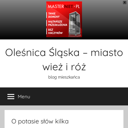
X
Przejdź
Oleśnica Śląska – miasto
do
treści
wież i róż
blog mieszkańca
Menu
O potasie słów kilka