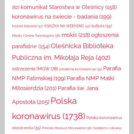
komunikat Starostwa w Oleśnicy
(158)
(82)
koronawirus na świecie - badania
(199)
kultura
(55)
KSIĄŻKA NA WEEKEND
(41)
Kościół Katolicki
(37)
mokis
(218)
ogłoszenia
Miasto i Gmina Twardogóra
(38)
Oleśnicka Biblioteka
parafialne
(154)
Publiczna im. Mikołaja Reja
(402)
Parafia
ostrzeżenia IMGW
(78)
pandemia koronawirusa
(35)
NMP Fatimskiej
(199)
Parafia NMP Matki
Miłosierdzia
(201)
Parafia św. Jana
Polska
Apostoła
(205)
koronawirus
(1738)
Polska koronawirus
obostrzenia
(59)
Solidarni z Ukrainą
Premier Mateusz Morawiecki
(36)