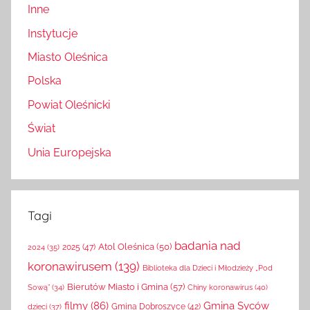
Inne
Instytucje
Miasto Oleśnica
Polska
Powiat Oleśnicki
Świat
Unia Europejska
Tagi
badania nad
Atol Oleśnica
(50)
2025
(47)
2024
(35)
koronawirusem
(139)
Biblioteka dla Dzieci i Młodzieży „Pod
Bierutów Miasto i Gmina
(57)
Chiny koronawirus
(40)
Sową”
(34)
filmy
(86)
Gmina Syców
Gmina Dobroszyce
(42)
dzieci
(37)