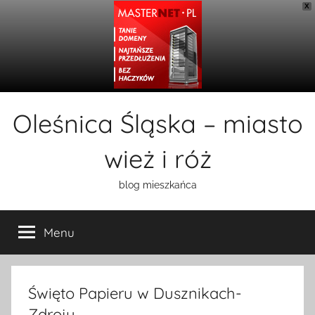
X
Przejdź
Oleśnica Śląska – miasto
do
treści
wież i róż
blog mieszkańca
Menu
Święto Papieru w Dusznikach-