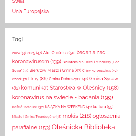
Świat
Unia Europejska
Tagi
badania nad
Atol Oleśnica
(50)
2025
(47)
2024
(35)
koronawirusem
(139)
Biblioteka dla Dzieci i Młodzieży „Pod
Bierutów Miasto i Gmina
(57)
Chiny koronawirus
(40)
Sową”
(34)
filmy
(86)
Gmina Syców
Gmina Dobroszyce
(42)
dzieci
(37)
komunikat Starostwa w Oleśnicy
(158)
(82)
koronawirus na świecie - badania
(199)
kultura
(55)
KSIĄŻKA NA WEEKEND
(41)
Kościół Katolicki
(37)
mokis
(218)
ogłoszenia
Miasto i Gmina Twardogóra
(38)
Oleśnicka Biblioteka
parafialne
(153)