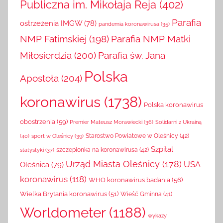
Publiczna im. Mikołaja Reja
(402)
Parafia
ostrzeżenia IMGW
(78)
pandemia koronawirusa
(35)
NMP Fatimskiej
(198)
Parafia NMP Matki
Miłosierdzia
(200)
Parafia św. Jana
Polska
Apostoła
(204)
koronawirus
(1738)
Polska koronawirus
obostrzenia
(59)
Solidarni z Ukrainą
Premier Mateusz Morawiecki
(36)
(40)
sport w Oleśnicy
(39)
Starostwo Powiatowe w Oleśnicy
(42)
Szpital
szczepionka na koronawirusa
(42)
statystyki
(37)
Urząd Miasta Oleśnicy
(178)
USA
Oleśnica
(79)
koronawirus
(118)
WHO koronawirus badania
(56)
Wielka Brytania koronawirus
(51)
Wieść Gminna
(41)
Worldometer
(1188)
wykazy