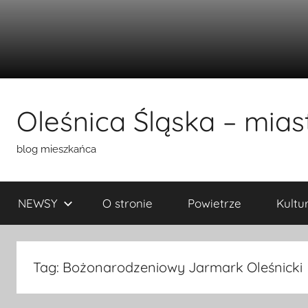
Przejdź
do
Oleśnica Śląska – miast
treści
blog mieszkańca
NEWSY
O stronie
Powietrze
Kultu
Tag:
Bożonarodzeniowy Jarmark Oleśnicki