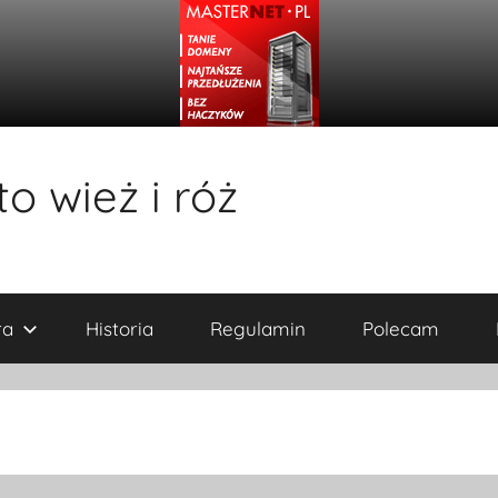
o wież i róż
ra
Historia
Regulamin
Polecam