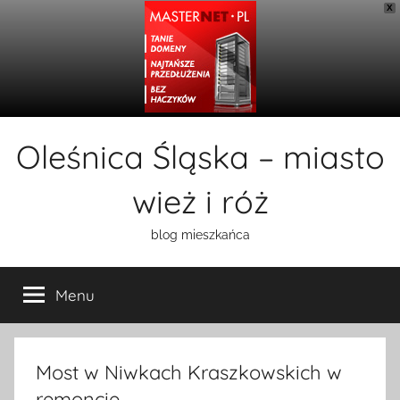
X
Przejdź
Oleśnica Śląska – miasto
do
treści
wież i róż
blog mieszkańca
Menu
Most w Niwkach Kraszkowskich w