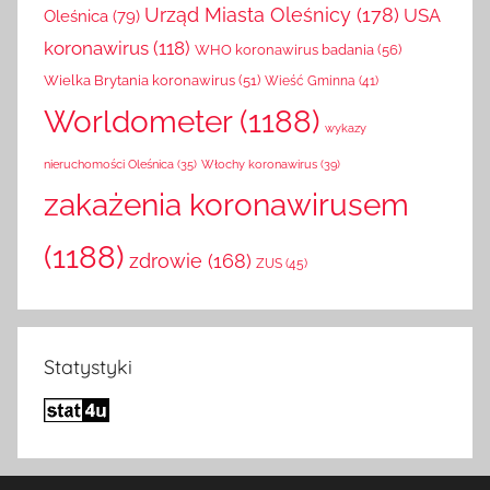
Urząd Miasta Oleśnicy
(178)
USA
Oleśnica
(79)
koronawirus
(118)
WHO koronawirus badania
(56)
Wielka Brytania koronawirus
(51)
Wieść Gminna
(41)
Worldometer
(1188)
wykazy
Włochy koronawirus
(39)
nieruchomości Oleśnica
(35)
zakażenia koronawirusem
(1188)
zdrowie
(168)
ZUS
(45)
Statystyki