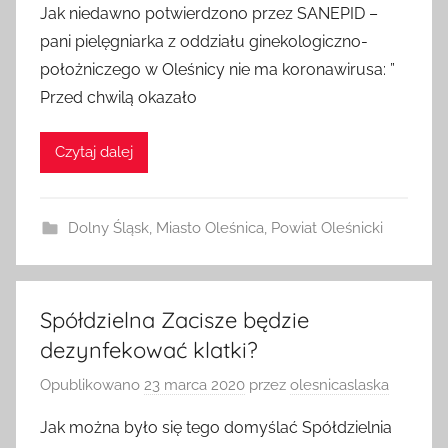
Jak niedawno potwierdzono przez SANEPID –
pani pielęgniarka z oddziału ginekologiczno-
położniczego w Oleśnicy nie ma koronawirusa: ”
Przed chwilą okazało
Czytaj dalej
Dolny Śląsk
,
Miasto Oleśnica
,
Powiat Oleśnicki
Spółdzielna Zacisze będzie
dezynfekować klatki?
Opublikowano
23 marca 2020
przez
olesnicaslaska
Jak można było się tego domyślać Spółdzielnia