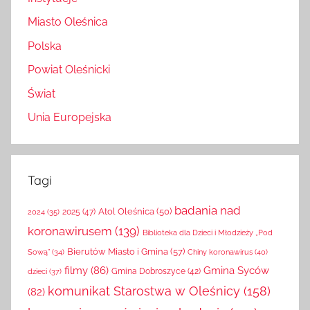
Instytucje
Miasto Oleśnica
Polska
Powiat Oleśnicki
Świat
Unia Europejska
Tagi
badania nad
Atol Oleśnica
(50)
2025
(47)
2024
(35)
koronawirusem
(139)
Biblioteka dla Dzieci i Młodzieży „Pod
Bierutów Miasto i Gmina
(57)
Chiny koronawirus
(40)
Sową”
(34)
filmy
(86)
Gmina Syców
Gmina Dobroszyce
(42)
dzieci
(37)
komunikat Starostwa w Oleśnicy
(158)
(82)