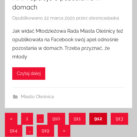
domach
Opublikowano
22 marca 2020
przez
olesnicaslaska
Jak widać Młodzieżowa Rada Miasta Oleśnicy też
opublikowała na Facebook swój apel odnośnie
pozostania w domach. Trzeba przyznać, że
młody
Czytaj dalej
Miasto Oleśnica
Stronicowanie
Poprzednie
«
1
…
910
911
912
913
wpisy
wpisów
Następne
914
…
919
»