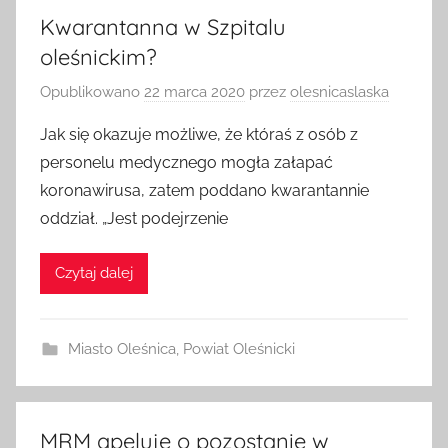
Kwarantanna w Szpitalu
oleśnickim?
Opublikowano
22 marca 2020
przez
olesnicaslaska
Jak się okazuje możliwe, że któraś z osób z
personelu medycznego mogła załapać
koronawirusa, zatem poddano kwarantannie
oddział. „Jest podejrzenie
Czytaj dalej
Miasto Oleśnica
,
Powiat Oleśnicki
MRM apeluje o pozostanie w