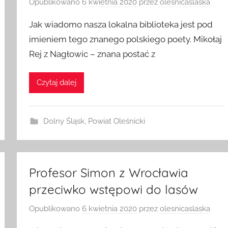
Opublikowano
6 kwietnia 2020
przez
olesnicaslaska
Jak wiadomo nasza lokalna biblioteka jest pod
imieniem tego znanego polskiego poety. Mikołaj
Rej z Nagłowic – znana postać z
Czytaj dalej
Dolny Śląsk
,
Powiat Oleśnicki
Profesor Simon z Wrocławia
przeciwko wstępowi do lasów
Opublikowano
6 kwietnia 2020
przez
olesnicaslaska