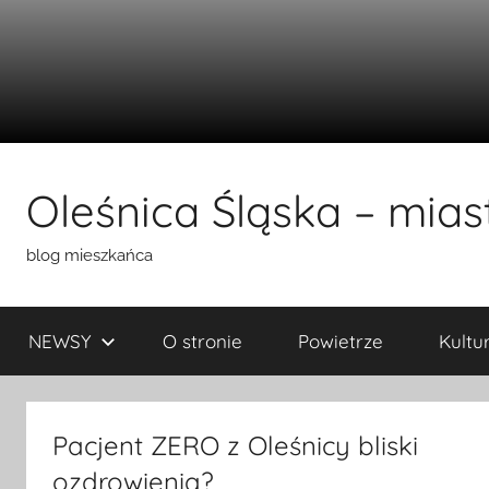
Przejdź
do
Oleśnica Śląska – miast
treści
blog mieszkańca
NEWSY
O stronie
Powietrze
Kultu
Pacjent ZERO z Oleśnicy bliski