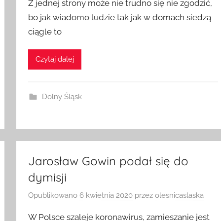
Z jednej strony może nie trudno się nie zgodzić,
bo jak wiadomo ludzie tak jak w domach siedzą
ciągle to
Czytaj dalej
Dolny Śląsk
Jarosław Gowin podał się do
dymisji
Opublikowano
6 kwietnia 2020
przez
olesnicaslaska
W Polsce szaleje koronawirus, zamieszanie jest