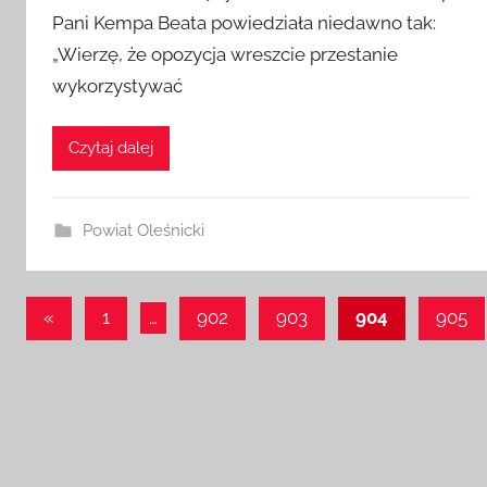
Pani Kempa Beata powiedziała niedawno tak:
„Wierzę, że opozycja wreszcie przestanie
wykorzystywać
Czytaj dalej
Powiat Oleśnicki
Stronicowanie
Poprzednie
«
1
…
902
903
904
905
wpisy
wpisów