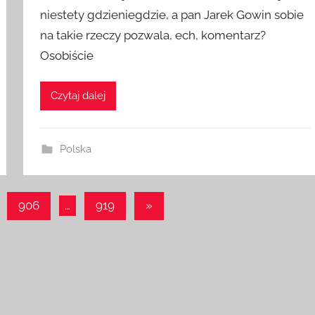
niestety gdzieniegdzie, a pan Jarek Gowin sobie
na takie rzeczy pozwala, ech, komentarz?
Osobiście
Czytaj dalej
Polska
Następne
906
…
919
»
wpisy