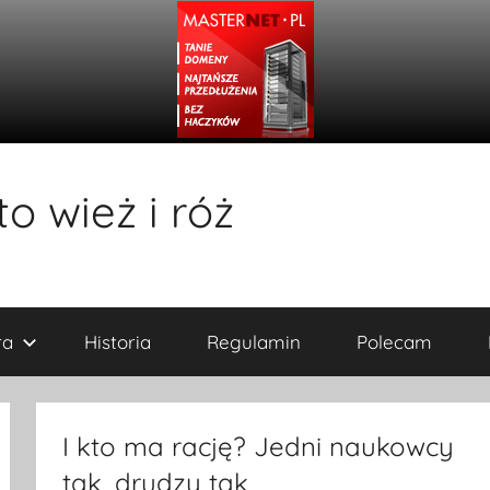
o wież i róż
ra
Historia
Regulamin
Polecam
I kto ma rację? Jedni naukowcy