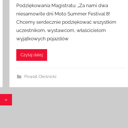
Podziękowania Magistratu: „Za nami dwa
niesamowite dni Moto Summer Festival 8!
Chcemy serdecznie podziękować wszystkim
uczestnikom, wystawcom, właścicielom
wyjątkowych pojazdów
Czytaj dalej
Powiat Oleśnicki
Następne
»
wpisy