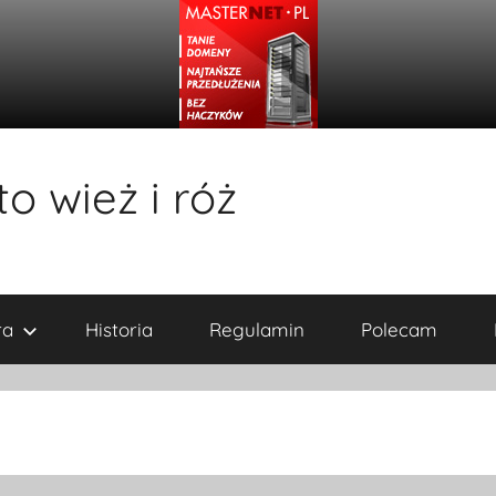
o wież i róż
ra
Historia
Regulamin
Polecam