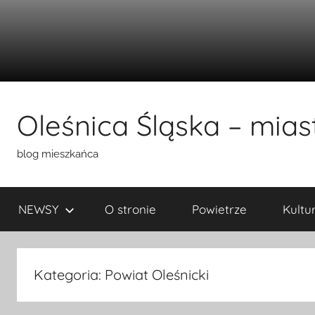
Przejdź
do
Oleśnica Śląska – miast
treści
blog mieszkańca
NEWSY
O stronie
Powietrze
Kultu
Kategoria:
Powiat Oleśnicki