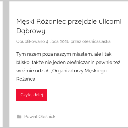
Męski Różaniec przejdzie ulicami
Dąbrowy.
Opublikowano
4 lipca 2026
przez
olesnicaslaska
Tym razem poza naszym miastem, ale i tak
blisko, także nie jeden oleśniczanin pewnie też
weźmie udział: „Organizatorzy Męskiego
Różańca
Czytaj dalej
Powiat Oleśnicki