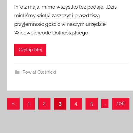
Info z maja, mimo wszystko też podaję: „Dziś
mieliśmy wielki zaszczyt i prawdziwą
przyjemność gościć w naszym urzędzie
Wicewojewodę Dolnośląskiego
Czytaj dalej
Powiat Oleśnicki
Stronicowanie
Poprzednie
«
1
2
3
4
5
…
108
wpisy
wpisów