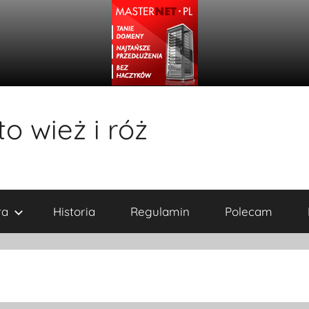
o wież i róż
ra
Historia
Regulamin
Polecam