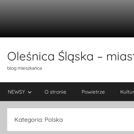
Przejdź
do
Oleśnica Śląska – miast
treści
blog mieszkańca
NEWSY
O stronie
Powietrze
Kultu
Kategoria:
Polska