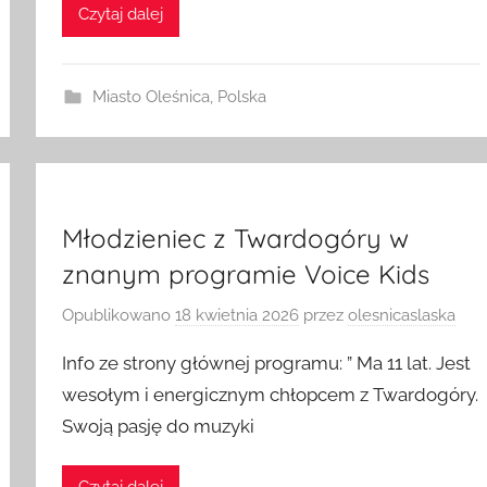
Czytaj dalej
Miasto Oleśnica
,
Polska
Młodzieniec z Twardogóry w
znanym programie Voice Kids
Opublikowano
18 kwietnia 2026
przez
olesnicaslaska
Info ze strony głównej programu: ” Ma 11 lat. Jest
wesołym i energicznym chłopcem z Twardogóry.
Swoją pasję do muzyki