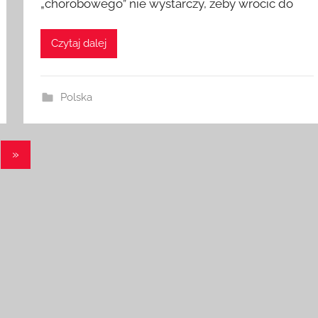
„chorobowego” nie wystarczy, żeby wrócić do
Czytaj dalej
Polska
Następne
»
wpisy