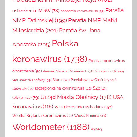
Publiczna im. Mikołaja Reja
(402)
Parafia
ostrzeżenia IMGW
(78)
pandemia koronawirusa
(35)
NMP Fatimskiej
(199)
Parafia NMP Matki
Miłosierdzia
(201)
Parafia św. Jana
Polska
Apostoła
(205)
koronawirus
(1738)
Polska koronawirus
obostrzenia
(59)
Solidarni z Ukrainą
Premier Mateusz Morawiecki
(36)
(40)
sport w Oleśnicy
(39)
Starostwo Powiatowe w Oleśnicy
(42)
Szpital
szczepionka na koronawirusa
(42)
statystyki
(37)
Urząd Miasta Oleśnicy
(178)
USA
Oleśnica
(79)
koronawirus
(118)
WHO koronawirus badania
(56)
Wielka Brytania koronawirus
(51)
Wieść Gminna
(41)
Worldometer
(1188)
wykazy