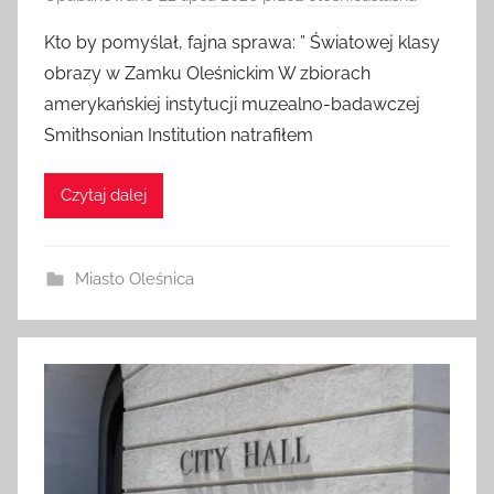
Opublikowano
22 lipca 2026
przez
olesnicaslaska
Kto by pomyślał, fajna sprawa: ” Światowej klasy
obrazy w Zamku Oleśnickim W zbiorach
amerykańskiej instytucji muzealno-badawczej
Smithsonian Institution natrafiłem
Czytaj dalej
Miasto Oleśnica