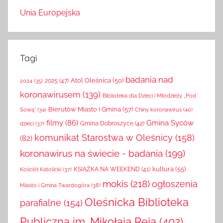
Unia Europejska
Tagi
badania nad
Atol Oleśnica
(50)
2025
(47)
2024
(35)
koronawirusem
(139)
Biblioteka dla Dzieci i Młodzieży „Pod
Bierutów Miasto i Gmina
(57)
Chiny koronawirus
(40)
Sową”
(34)
filmy
(86)
Gmina Syców
Gmina Dobroszyce
(42)
dzieci
(37)
komunikat Starostwa w Oleśnicy
(158)
(82)
koronawirus na świecie - badania
(199)
kultura
(55)
KSIĄŻKA NA WEEKEND
(41)
Kościół Katolicki
(37)
mokis
(218)
ogłoszenia
Miasto i Gmina Twardogóra
(38)
Oleśnicka Biblioteka
parafialne
(154)