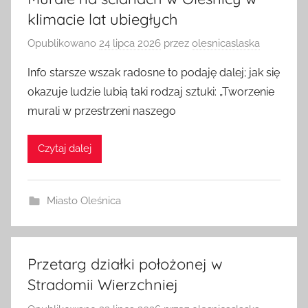
Murale na ścianach w Oleśnicy w
klimacie lat ubiegłych
Opublikowano
24 lipca 2026
przez
olesnicaslaska
Info starsze wszak radosne to podaję dalej; jak się
okazuje ludzie lubią taki rodzaj sztuki: „Tworzenie
murali w przestrzeni naszego
Czytaj dalej
Miasto Oleśnica
Przetarg działki położonej w
Stradomii Wierzchniej