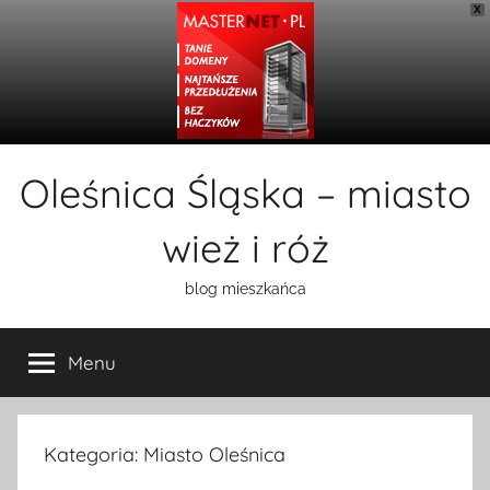
X
Przejdź
Oleśnica Śląska – miasto
do
treści
wież i róż
blog mieszkańca
Menu
Kategoria:
Miasto Oleśnica