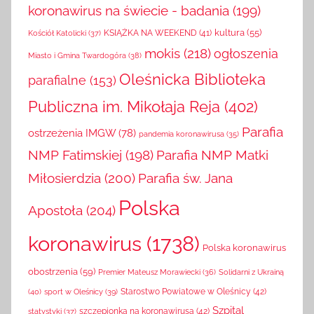
koronawirus na świecie - badania
(199)
kultura
(55)
KSIĄŻKA NA WEEKEND
(41)
Kościół Katolicki
(37)
mokis
(218)
ogłoszenia
Miasto i Gmina Twardogóra
(38)
Oleśnicka Biblioteka
parafialne
(153)
Publiczna im. Mikołaja Reja
(402)
Parafia
ostrzeżenia IMGW
(78)
pandemia koronawirusa
(35)
NMP Fatimskiej
(198)
Parafia NMP Matki
Miłosierdzia
(200)
Parafia św. Jana
Polska
Apostoła
(204)
koronawirus
(1738)
Polska koronawirus
obostrzenia
(59)
Solidarni z Ukrainą
Premier Mateusz Morawiecki
(36)
(40)
sport w Oleśnicy
(39)
Starostwo Powiatowe w Oleśnicy
(42)