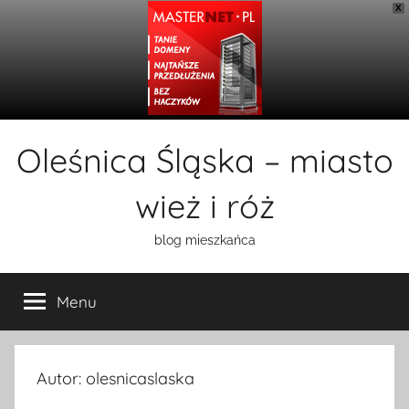
X
Przejdź
Oleśnica Śląska – miasto
do
treści
wież i róż
blog mieszkańca
Menu
Autor:
olesnicaslaska