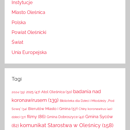
Instytucje
Miasto Oleśnica
Polska
Powiat Oleśnicki
Świat
Unia Europejska
Tagi
badania nad
Atol Oleśnica
(50)
2025
(47)
2024
(35)
koronawirusem
(139)
Biblioteka dla Dzieci i Młodzieży „Pod
Bierutów Miasto i Gmina
(57)
Chiny koronawirus
(40)
Sową”
(34)
filmy
(86)
Gmina Syców
Gmina Dobroszyce
(42)
dzieci
(37)
komunikat Starostwa w Oleśnicy
(158)
(82)