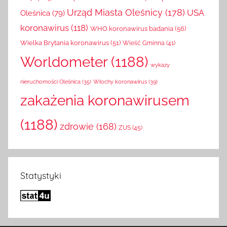
Szpital
szczepionka na koronawirusa
(42)
statystyki
(37)
Urząd Miasta Oleśnicy
(178)
USA
Oleśnica
(79)
koronawirus
(118)
WHO koronawirus badania
(56)
Wielka Brytania koronawirus
(51)
Wieść Gminna
(41)
Worldometer
(1188)
wykazy
Włochy koronawirus
(39)
nieruchomości Oleśnica
(35)
zakażenia koronawirusem
(1188)
zdrowie
(168)
ZUS
(45)
Statystyki