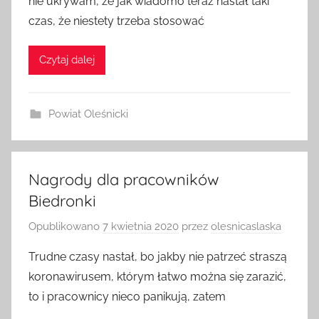
nie ukrywam, że jak wiadomo teraz nastał taki
czas, że niestety trzeba stosować
Czytaj dalej
Powiat Oleśnicki
Nagrody dla pracowników
Biedronki
Opublikowano
7 kwietnia 2020
przez
olesnicaslaska
Trudne czasy nastał, bo jakby nie patrzeć straszą
koronawirusem, którym łatwo można się zarazić,
to i pracownicy nieco panikują, zatem