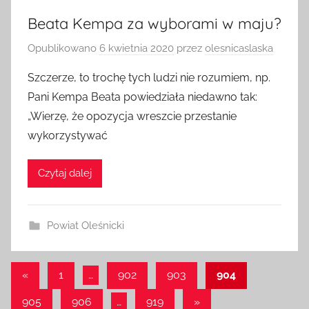
Beata Kempa za wyborami w maju?
Opublikowano
6 kwietnia 2020
przez
olesnicaslaska
Szczerze, to trochę tych ludzi nie rozumiem, np.
Pani Kempa Beata powiedziała niedawno tak:
„Wierzę, że opozycja wreszcie przestanie
wykorzystywać
Czytaj dalej
Powiat Oleśnicki
Stronicowanie
Poprzednie
«
1
…
902
903
904
wpisy
wpisów
Następne
905
906
…
919
»